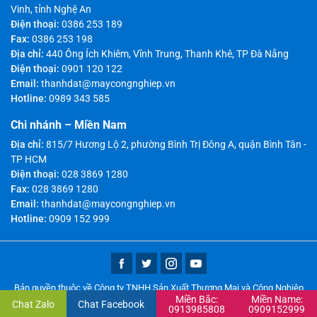
Vinh, tỉnh Nghệ An
Điện thoại:
0386 253 189
Fax:
0386 253 198
Địa chỉ:
440 Ông Ích Khiêm, Vĩnh Trung, Thanh Khê, TP Đà Nẵng
Điện thoại:
0901 120 122
Email:
thanhdat@maycongnghiep.vn
Hotline:
0989 343 585
Chi nhánh – Miền Nam
Địa chỉ:
815/7 Hương Lộ 2, phường Bình Trị Đông A, quận Bình Tân -
TP HCM
Điện thoại:
028 3869 1280
Fax:
028 3869 1280
Email:
thanhdat@maycongnghiep.vn
Hotline:
0909 152 999
Bản quyền thuộc về Công ty TNHH Sản Xuất Thương Mại và Công Nghiệp
Miền Bắc:
Miền Name:
Thành Đạt
Chat Zalo
Chat Facebook
0913985808
0909152999