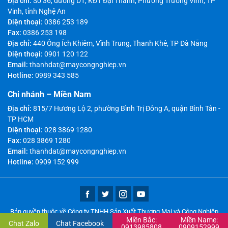
Địa chỉ:
Số 36, đường D1, KĐT Đại Thành, Phường Trường Vinh, TP
Vinh, tỉnh Nghệ An
Điện thoại:
0386 253 189
Fax:
0386 253 198
Địa chỉ:
440 Ông Ích Khiêm, Vĩnh Trung, Thanh Khê, TP Đà Nẵng
Điện thoại:
0901 120 122
Email:
thanhdat@maycongnghiep.vn
Hotline:
0989 343 585
Chi nhánh – Miền Nam
Địa chỉ:
815/7 Hương Lộ 2, phường Bình Trị Đông A, quận Bình Tân -
TP HCM
Điện thoại:
028 3869 1280
Fax:
028 3869 1280
Email:
thanhdat@maycongnghiep.vn
Hotline:
0909 152 999
Bản quyền thuộc về Công ty TNHH Sản Xuất Thương Mại và Công Nghiệp
Miền Bắc:
Miền Name:
Thành Đạt
Chat Zalo
Chat Facebook
0913985808
0909152999