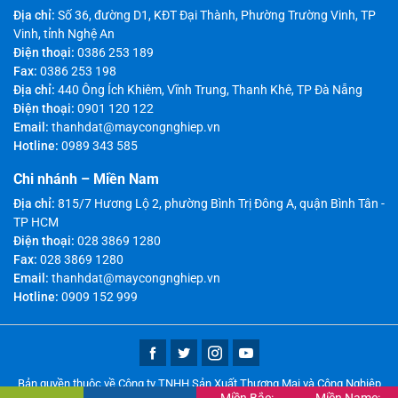
Địa chỉ:
Số 36, đường D1, KĐT Đại Thành, Phường Trường Vinh, TP
Vinh, tỉnh Nghệ An
Điện thoại:
0386 253 189
Fax:
0386 253 198
Địa chỉ:
440 Ông Ích Khiêm, Vĩnh Trung, Thanh Khê, TP Đà Nẵng
Điện thoại:
0901 120 122
Email:
thanhdat@maycongnghiep.vn
Hotline:
0989 343 585
Chi nhánh – Miền Nam
Địa chỉ:
815/7 Hương Lộ 2, phường Bình Trị Đông A, quận Bình Tân -
TP HCM
Điện thoại:
028 3869 1280
Fax:
028 3869 1280
Email:
thanhdat@maycongnghiep.vn
Hotline:
0909 152 999
Bản quyền thuộc về Công ty TNHH Sản Xuất Thương Mại và Công Nghiệp