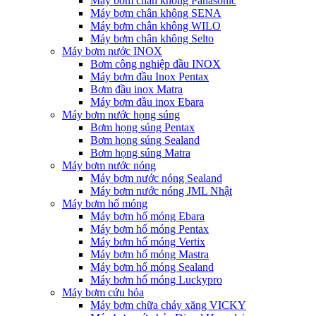
Máy bơm chân không Panasonic
Máy bơm chân không SENA
Máy bơm chân không WILO
Máy bơm chân không Selto
Máy bơm nước INOX
Bơm công nghiệp đầu INOX
Máy bơm đầu Inox Pentax
Bơm đầu inox Matra
Máy bơm đầu inox Ebara
Máy bơm nước họng súng
Bơm họng súng Pentax
Bơm họng súng Sealand
Bơm họng súng Matra
Máy bơm nước nóng
Máy bơm nước nóng Sealand
Máy bơm nước nóng JML Nhật
Máy bơm hố móng
Máy bơm hố móng Ebara
Máy bơm hố móng Pentax
Máy bơm hố móng Vertix
Máy bơm hố móng Mastra
Máy bơm hố móng Sealand
Máy bơm hố móng Luckypro
Máy bơm cứu hỏa
Máy bơm chữa cháy xăng VICKY