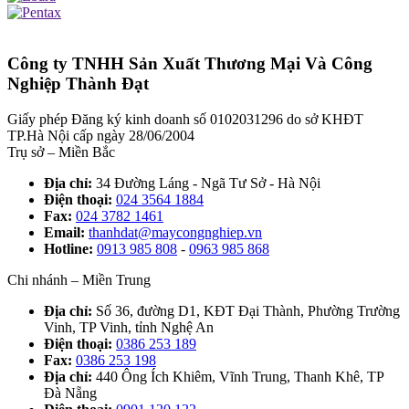
Công ty TNHH Sản Xuất Thương Mại Và Công
Nghiệp Thành Đạt
Giấy phép Đăng ký kinh doanh số 0102031296 do sở KHĐT
TP.Hà Nội cấp ngày 28/06/2004
Trụ sở – Miền Bắc
Địa chỉ:
34 Đường Láng - Ngã Tư Sở - Hà Nội
Điện thoại:
024 3564 1884
Fax:
024 3782 1461
Email:
thanhdat@maycongnghiep.vn
Hotline:
0913 985 808
-
0963 985 868
Chi nhánh – Miền Trung
Địa chỉ:
Số 36, đường D1, KĐT Đại Thành, Phường Trường
Vinh, TP Vinh, tỉnh Nghệ An
Điện thoại:
0386 253 189
Fax:
0386 253 198
Địa chỉ:
440 Ông Ích Khiêm, Vĩnh Trung, Thanh Khê, TP
Đà Nẵng