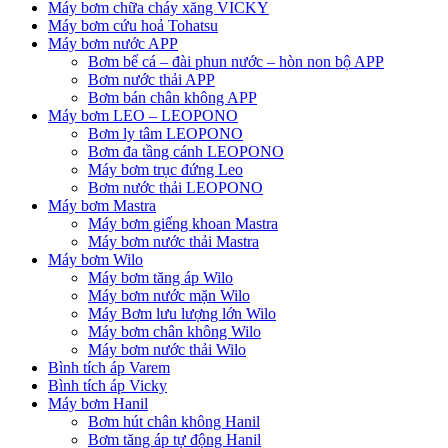
Máy bơm chữa cháy xăng VICKY
Máy bơm cứu hoả Tohatsu
Máy bơm nước APP
Bơm bể cá – đài phun nước – hòn non bộ APP
Bơm nước thải APP
Bơm bán chân không APP
Máy bơm LEO – LEOPONO
Bơm ly tâm LEOPONO
Bơm đa tầng cánh LEOPONO
Máy bơm trục đứng Leo
Bơm nước thải LEOPONO
Máy bơm Mastra
Máy bơm giếng khoan Mastra
Máy bơm nước thải Mastra
Máy bơm Wilo
Máy bơm tăng áp Wilo
Máy bơm nước mặn Wilo
Máy Bơm lưu lượng lớn Wilo
Máy bơm chân không Wilo
Máy bơm nước thải Wilo
Bình tích áp Varem
Bình tích áp Vicky
Máy bơm Hanil
Bơm hút chân không Hanil
Bơm tăng áp tự động Hanil