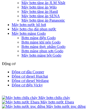
Máy bơm tăng áp JLM Nhật
Máy bơm tăng áp Wilo
Máy bơm tăng áp Hanil
Máy bơm tăng áp SENA
Máy bơm tăng áp Panasonic
Máy bơm nước hồ bơi
Máy bơm cho đài phun nước
Máy bơm màng Godo
Bơm màng điện Godo
Bơm màng khí nén Godo
Bơm màng thực phẩm Godo
Bơm màng phun sơn Godo
Máy bơm màng bột Godo
Động cơ
Động cơ dầu Cooper
Động cơ diesel Huichai
Động cơ diesel Weifang
Động cơ điện Vicky
Máy bơm chữa cháy
Máy bơm nước Ebara
Máy bơm nước trục đứng