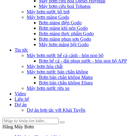
Máy bơm cứu hỏa Diesel Huyndai
Máy bơm cứu hoả Tohatsu
Máy bơm nước hồ bơi
Máy bơm màng Godo
Bơm màng điện Godo
Bơm màng khí nén Godo
Bơm màng thực phẩm Godo
Bơm màng phun sơn Godo
Máy bơm màng bột Godo
Tin tức
Máy bơm nước bể cá cảnh - hòn non bộ
Bơm bể cá - đài phun nước - hòn non bộ APP
Máy bơm hóa chất
Máy bơm nước bán chân không
Bơm bán chân không Matra
Bơm bán chân không Ebara
Máy bơm nước rửa xe
Video
Liên hệ
Dự án
Dự án hợp tác với Khải Tuyền
Hãng Máy Bơm