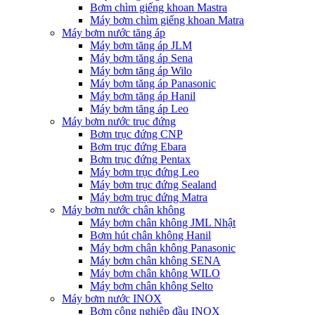
Bơm chìm giếng khoan Mastra
Máy bơm chìm giếng khoan Matra
Máy bơm nước tăng áp
Máy bơm tăng áp JLM
Máy bơm tăng áp Sena
Máy bơm tăng áp Wilo
Máy bơm tăng áp Panasonic
Máy bơm tăng áp Hanil
Máy bơm tăng áp Leo
Máy bơm nước trục đứng
Bơm trục đứng CNP
Bơm trục đứng Ebara
Bơm trục đứng Pentax
Máy bơm trục đứng Leo
Máy bơm trục đứng Sealand
Máy bơm trục đứng Matra
Máy bơm nước chân không
Máy bơm chân không JML Nhật
Bơm hút chân không Hanil
Máy bơm chân không Panasonic
Máy bơm chân không SENA
Máy bơm chân không WILO
Máy bơm chân không Selto
Máy bơm nước INOX
Bơm công nghiệp đầu INOX