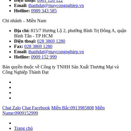
Điện thoại:
0901 120 122
Email:
thanhdat@maycongnghiep.vn
Hotline:
0989 343 585
Chi nhánh – Miền Nam
Địa chỉ:
815/7 Hương Lộ 2, phường Bình Trị Đông A, quận
Bình Tân - TP HCM
Điện thoại:
028 3869 1280
Fax:
028 3869 1280
Email:
thanhdat@maycongnghiep.vn
Hotline:
0909 152 999
Bản quyền thuộc về Công ty TNHH Sản Xuất Thương Mại và
Công Nghiệp Thành Đạt
Chat Zalo
Chat Facebook
Miền Bắc:
0913985808
Miền
Name:
0909152999
Trang chủ