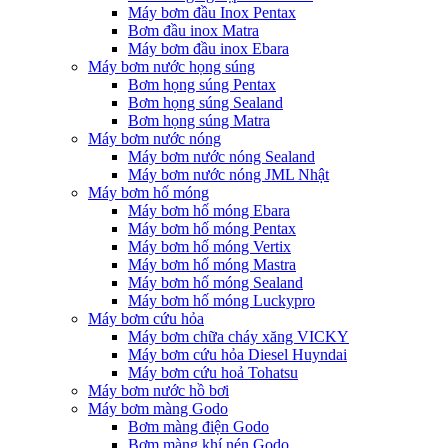
Máy bơm đầu Inox Pentax
Bơm đầu inox Matra
Máy bơm đầu inox Ebara
Máy bơm nước họng súng
Bơm họng súng Pentax
Bơm họng súng Sealand
Bơm họng súng Matra
Máy bơm nước nóng
Máy bơm nước nóng Sealand
Máy bơm nước nóng JML Nhật
Máy bơm hố móng
Máy bơm hố móng Ebara
Máy bơm hố móng Pentax
Máy bơm hố móng Vertix
Máy bơm hố móng Mastra
Máy bơm hố móng Sealand
Máy bơm hố móng Luckypro
Máy bơm cứu hỏa
Máy bơm chữa cháy xăng VICKY
Máy bơm cứu hỏa Diesel Huyndai
Máy bơm cứu hoả Tohatsu
Máy bơm nước hồ bơi
Máy bơm màng Godo
Bơm màng điện Godo
Bơm màng khí nén Godo