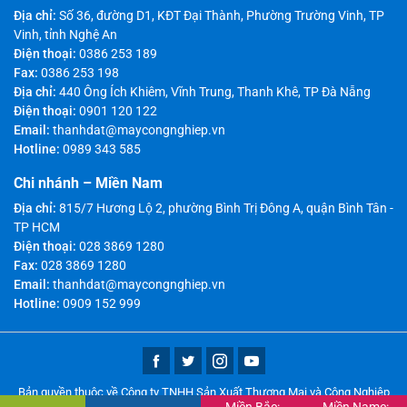
Địa chỉ:
Số 36, đường D1, KĐT Đại Thành, Phường Trường Vinh, TP
Vinh, tỉnh Nghệ An
Điện thoại:
0386 253 189
Fax:
0386 253 198
Địa chỉ:
440 Ông Ích Khiêm, Vĩnh Trung, Thanh Khê, TP Đà Nẵng
Điện thoại:
0901 120 122
Email:
thanhdat@maycongnghiep.vn
Hotline:
0989 343 585
Chi nhánh – Miền Nam
Địa chỉ:
815/7 Hương Lộ 2, phường Bình Trị Đông A, quận Bình Tân -
TP HCM
Điện thoại:
028 3869 1280
Fax:
028 3869 1280
Email:
thanhdat@maycongnghiep.vn
Hotline:
0909 152 999
Bản quyền thuộc về Công ty TNHH Sản Xuất Thương Mại và Công Nghiệp