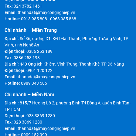
Fax:
024 3782 1461
Email:
thanhdat@maycongnghiep.vn
Hotline:
0913 985 808
-
0963 985 868
Chi nhánh – Miền Trung
Địa chỉ:
Số 36, đường D1, KĐT Đại Thành, Phường Trường Vinh, TP
Vinh, tỉnh Nghệ An
Điện thoại:
0386 253 189
Fax:
0386 253 198
Địa chỉ:
440 Ông Ích Khiêm, Vĩnh Trung, Thanh Khê, TP Đà Nẵng
Điện thoại:
0901 120 122
Email:
thanhdat@maycongnghiep.vn
Hotline:
0989 343 585
Chi nhánh – Miền Nam
Địa chỉ:
815/7 Hương Lộ 2, phường Bình Trị Đông A, quận Bình Tân -
TP HCM
Điện thoại:
028 3869 1280
Fax:
028 3869 1280
Email:
thanhdat@maycongnghiep.vn
Hotline:
0909 152 999