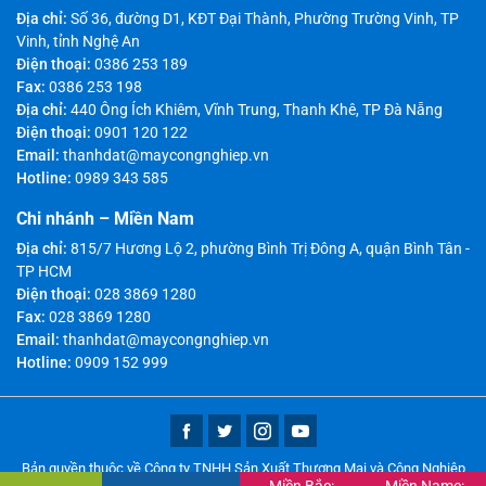
Địa chỉ:
Số 36, đường D1, KĐT Đại Thành, Phường Trường Vinh, TP
Vinh, tỉnh Nghệ An
Điện thoại:
0386 253 189
Fax:
0386 253 198
Địa chỉ:
440 Ông Ích Khiêm, Vĩnh Trung, Thanh Khê, TP Đà Nẵng
Điện thoại:
0901 120 122
Email:
thanhdat@maycongnghiep.vn
Hotline:
0989 343 585
Chi nhánh – Miền Nam
Địa chỉ:
815/7 Hương Lộ 2, phường Bình Trị Đông A, quận Bình Tân -
TP HCM
Điện thoại:
028 3869 1280
Fax:
028 3869 1280
Email:
thanhdat@maycongnghiep.vn
Hotline:
0909 152 999
Bản quyền thuộc về Công ty TNHH Sản Xuất Thương Mại và Công Nghiệp