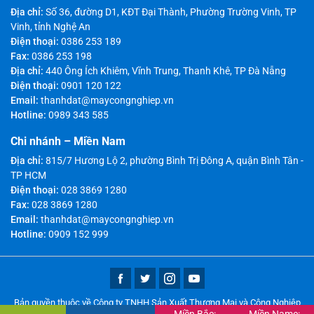
Địa chỉ:
Số 36, đường D1, KĐT Đại Thành, Phường Trường Vinh, TP
Vinh, tỉnh Nghệ An
Điện thoại:
0386 253 189
Fax:
0386 253 198
Địa chỉ:
440 Ông Ích Khiêm, Vĩnh Trung, Thanh Khê, TP Đà Nẵng
Điện thoại:
0901 120 122
Email:
thanhdat@maycongnghiep.vn
Hotline:
0989 343 585
Chi nhánh – Miền Nam
Địa chỉ:
815/7 Hương Lộ 2, phường Bình Trị Đông A, quận Bình Tân -
TP HCM
Điện thoại:
028 3869 1280
Fax:
028 3869 1280
Email:
thanhdat@maycongnghiep.vn
Hotline:
0909 152 999
Bản quyền thuộc về Công ty TNHH Sản Xuất Thương Mại và Công Nghiệp