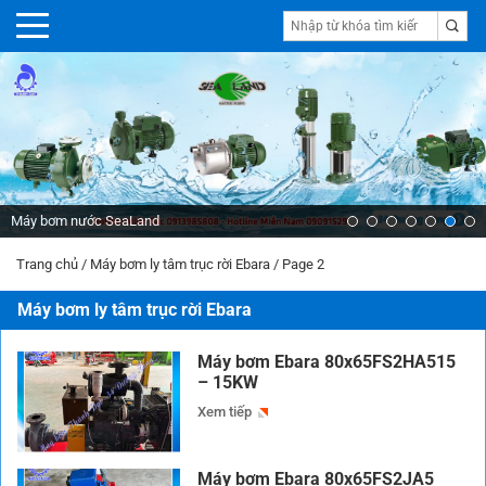
Máy bơm nước SeaLand
Trang chủ
/
Máy bơm ly tâm trục rời Ebara
/
Page 2
Máy bơm ly tâm trục rời Ebara
Máy bơm Ebara 80x65FS2HA515
– 15KW
Xem tiếp
Máy bơm Ebara 80x65FS2JA5