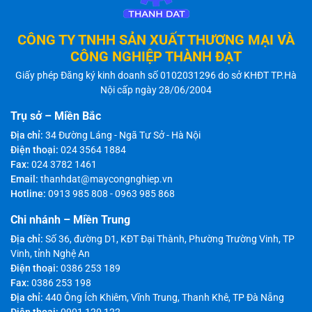
CÔNG TY TNHH SẢN XUẤT THƯƠNG MẠI VÀ
CÔNG NGHIỆP THÀNH ĐẠT
Giấy phép Đăng ký kinh doanh số 0102031296 do sở KHĐT TP.Hà
Nội cấp ngày 28/06/2004
Trụ sở – Miền Bắc
Địa chỉ:
34 Đường Láng - Ngã Tư Sở - Hà Nội
Điện thoại:
024 3564 1884
Fax:
024 3782 1461
Email:
thanhdat@maycongnghiep.vn
Hotline:
0913 985 808
-
0963 985 868
Chi nhánh – Miền Trung
Địa chỉ:
Số 36, đường D1, KĐT Đại Thành, Phường Trường Vinh, TP
Vinh, tỉnh Nghệ An
Điện thoại:
0386 253 189
Fax:
0386 253 198
Địa chỉ:
440 Ông Ích Khiêm, Vĩnh Trung, Thanh Khê, TP Đà Nẵng
Điện thoại:
0901 120 122