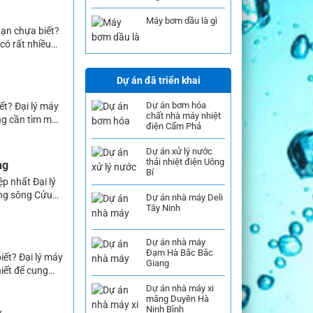
Máy bơm dầu là gì
bạn chưa biết?
có rất nhiều
tham khảo và
Dự án đã triển khai
Dự án bơm hóa
ết? Đại lý máy
chất nhà máy nhiệt
ng cần tìm mua
điện Cẩm Phả
 đại lý bán
Dự án xử lý nước
thải nhiệt điện Uông
ng
Bí
p nhất Đại lý
ằng sông Cửu
Dự án nhà máy Deli
Tây Ninh
 máy bơm cũng
Dự án nhà máy
Đạm Hà Bắc Bắc
iết? Đại lý máy
Giang
iết để cung
, công nghiệp,
Dự án nhà máy xi
măng Duyên Hà
Ninh Bình