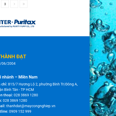
3
THÀNH ĐẠT
8/06/2004
i nhánh – Miền Nam
 chỉ:
815/7 Hương Lộ 2, phường Bình Trị Đông A,
ận Bình Tân - TP HCM
n thoại:
028 3869 1280
x:
028 3869 1280
ail:
thanhdat@maycongnghiep.vn
tline:
0909 152 999