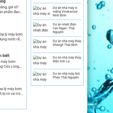
ãng
ãng, giá rẻ?
Dự án nhà máy xi
măng Vinakansai
sản phẩm đang
Ninh Bình
ứng được
Dự án nhiệt điện
Cao Ngạn- Thái
Nguyên
 Đại lý máy bơm
dụng nước rất
Dự án nhà máy thép
 hoạt hàng
Shengli Thái Bình
n biết
Dự án nhà máy thủy
điện Sơn La
lý máy bơm
ông Cửu Long,
thường ngày,
Dự án nhà máy Núi
Pháo Thái Nguyên
Đại lý máy bơm
bị có vai trò
 nước cho sinh