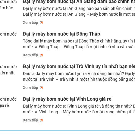
Đại lý máy bơm nước tại An Giang đảm bảo chính h
Đại lý máy bơm nước tại An Giang nào bán sản phẩm chính h
Đại lý máy bơm nước tại An Giang – Máy bơm nước là một 
được sử dụng ngày càng phổ biến tại An Giang, nhằm đáp 
Xem tiếp
nguồn nước ổn định cung cấp cho các […]
Đại lý máy bơm nước tại Đồng Tháp
Tổng đại lý máy bơm nước tại Đồng Tháp chính hãng, uy tín
nước tại Đồng Tháp – Đồng Tháp là một tỉnh có nhu cầu sử 
lớn, không chỉ trong các lĩnh vực dân dụng, dùng trong sinh
Xem tiếp
ngày, mà còn rất cần thiết đối […]
Đại lý máy bơm nước tại Trà Vinh uy tín nhất bạn nê
Đâu là đại lý máy bơm nước tại Trà Vinh đáng tin nhất? Đại 
nước tại Trà Vinh – Trà Vinh là một tỉnh thuộc đồng bằng s
có nhu cầu sử dụng nước lớn để đáp ứng cho các sinh hoạt 
Xem tiếp
hay phục vụ cho tưới tiêu, […]
Đại lý máy bơm nước tại Vĩnh Long giá rẻ
Đại lý máy bơm nước tại Vĩnh Long giá rẻ và đáng tin nhất? 
nước tại Vĩnh Long – Máy bơm nước là một trong những thiết 
quan trọng đối với nhiều lĩnh vực ở Vĩnh Long như: Bơm cấp
Xem tiếp
hoạt hàng ngày của […]