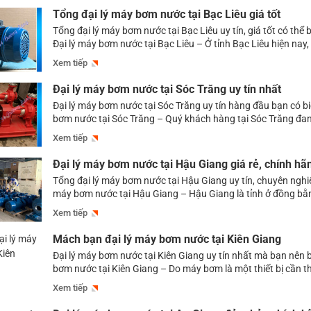
Tổng đại lý máy bơm nước tại Bạc Liêu giá tốt
Tổng đại lý máy bơm nước tại Bạc Liêu uy tín, giá tốt có thể 
Đại lý máy bơm nước tại Bạc Liêu – Ở tỉnh Bạc Liêu hiện nay, 
địa chỉ cung ứng máy bơm nước mà quý khách hàng có thể 
Xem tiếp
lựa chọn. Nhưng […]
Đại lý máy bơm nước tại Sóc Trăng uy tín nhất
Đại lý máy bơm nước tại Sóc Trăng uy tín hàng đầu bạn có bi
bơm nước tại Sóc Trăng – Quý khách hàng tại Sóc Trăng đa
máy bơm nước chất lượng, giá tốt mà vẫn chưa tìm được một
Xem tiếp
bơm uy tín thì có […]
Đại lý máy bơm nước tại Hậu Giang giá rẻ, chính hã
Tổng đại lý máy bơm nước tại Hậu Giang uy tín, chuyên nghiệ
máy bơm nước tại Hậu Giang – Hậu Giang là tỉnh ở đồng b
Long, có tình hình kinh tế xã hội phát triển nên nhu cầu về
Xem tiếp
ngày càng lớn. Để đáp ứng […]
Mách bạn đại lý máy bơm nước tại Kiên Giang
Đại lý máy bơm nước tại Kiên Giang uy tín nhất mà bạn nên b
bơm nước tại Kiên Giang – Do máy bơm là một thiết bị cần th
cấp lượng nước ổn định cho sinh hoạt, sản xuất nông nghiệp
Xem tiếp
xây dựng, hệ thống phòng cháy […]