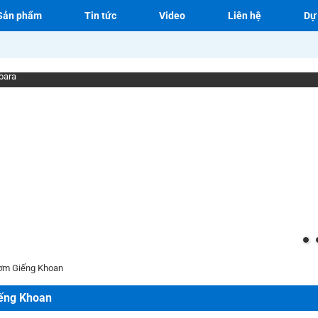
Sản phẩm
Tin tức
Video
Liên hệ
Dự
bara
ơm Giếng Khoan
ếng Khoan