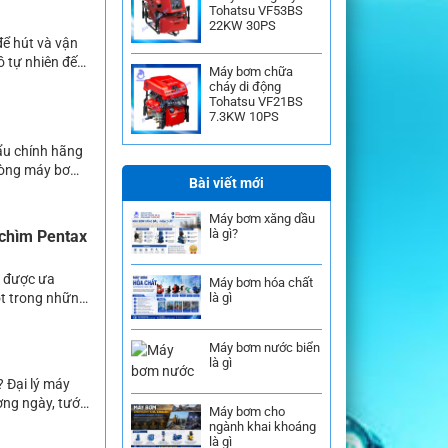
Tohatsu VF53BS
22KW 30PS
để hút và vận
ồ tự nhiên đến
Máy bơm chữa
ông nghiệp và
cháy di động
Tohatsu VF21BS
7.3KW 10PS
ẩu chính hãng
 dòng máy bơm
Bài viết mới
t Nam. Dù đã
Máy bơm xăng dầu
là gì?
 chìm Pentax
t được ưa
Máy bơm hóa chất
ột trong những
là gì
 dựa trên
đang […]
Máy bơm nước biển
là gì
? Đại lý máy
ng ngày, tưới
Máy bơm cho
 thì máy bơm
ngành khai khoáng
là gì