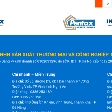
1
2
TNHH SẢN XUẤT THƯƠNG MẠI VÀ CÔNG NGHIỆP 
p Đăng ký kinh doanh số 0102031296 do sở KHĐT TP.Hà Nội cấp ngày 2
Chi nhánh – Miền Trung
Ch
Địa chỉ:
Số 36, đường D1, KĐT Đại Thành, Phường
Địa
Trường Vinh, TP Vinh, tỉnh Nghệ An
qu
Điện thoại:
0386 253 189
Điệ
Fax:
0386 253 198
Fa
Địa chỉ:
440 Ông Ích Khiêm, Vĩnh Trung, Thanh Khê, TP
Em
Đà Nẵng
Ho