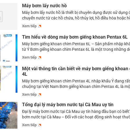
Máy bơm lấy nước hồ
Máy bơm lấy nước hồ là thiết bị chuyên dụng được sử dụng 
chuyển nước từ các hồ chứa, hồ thủy lợi, hồ điều hòa hoặc h
hệ thống xử lý nước, trạm cấp nước, khu công nghiệp, khu n
Xem tiếp
nhiều công trình hạ tầng khác. Đây […]
Tìm hiểu về dòng máy bơm giếng khoan Pentax 6L
Máy bơm giếng khoan chìm Pentax 6L – Sản phẩm nhập kh
từ Ý Bơm giếng khoan chìm Pentax 6L là một trong những
chìm giếng khoan đang rất được ưa chuộng sử dụng tại Việ
Xem tiếp
có rất nhiều dòng máy bơm giếng khoan khác nhau ra […]
Một vài thông tin cần biết về máy bơm giếng khoan
4L
Máy bơm giếng khoan chìm Pentax 4L nhập khẩu Ý đang rấ
chuộng tại Việt Nam Bơm giếng khoan chìm Pentax 4L là m
dòng máy bơm chìm hoả tiễn chất lượng cao, được sản xuất
Xem tiếp
những công nghệ hiện đại nhất của Ý. Sản phẩm Pentax 4L 
Tổng đại lý máy bơm nước tại Cà Mau uy tín
Đại lý máy bơm nước tại Cà Mau uy tín hàng đầu bạn có biết
bơm nước tại Cà Mau – Đối với các hoạt động sinh hoạt thườ
tiêu, sản xuất công nghiệp, hay cả phòng cháy chữa cháy,…
Xem tiếp
nước đều đóng vai trò hết sức […]