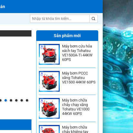
 án
Máy bơm nước trục đứng
Sản phẩm mới
Máy bơm cứu hỏa
xách tay Tohatsu
VE1500A-Ti 44KW
60PS
Máy bơm PCCC
xăng Tohatsu
VE1500 44KW 60PS
Máy bơm chữa
cháy chạy xăng
Tohatsu VE1000
44KW 60PS
Máy bơm chữa
cháy khiêng tay