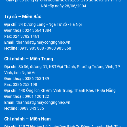
Nội cấp ngày 28/06/2004
Trụ sở – Miền Bắc
Địa chỉ:
34 Đường Láng - Ngã Tư Sở - Hà Nội
Điện thoại:
024 3564 1884
Fax:
024 3782 1461
Email:
thanhdat@maycongnghiep.vn
Hotline:
0913 985 808
-
0963 985 868
Chi nhánh – Miền Trung
Địa chỉ:
Số 36, đường D1, KĐT Đại Thành, Phường Trường Vinh, TP
Vinh, tỉnh Nghệ An
Điện thoại:
0386 253 189
Fax:
0386 253 198
Địa chỉ:
440 Ông Ích Khiêm, Vĩnh Trung, Thanh Khê, TP Đà Nẵng
Điện thoại:
0901 120 122
Email:
thanhdat@maycongnghiep.vn
Hotline:
0989 343 585
Chi nhánh – Miền Nam
Địa chỉ:
815/7 Hương Lộ 2, phường Bình Trị Đông A, quận Bình Tân -