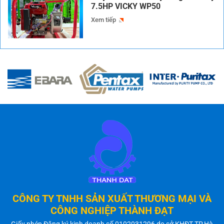
7.5HP VICKY WP50
Xem tiếp
CÔNG TY TNHH SẢN XUẤT THƯƠNG MẠI VÀ
CÔNG NGHIỆP THÀNH ĐẠT
Giấy phép Đăng ký kinh doanh số 0102031296 do sở KHĐT TP.Hà