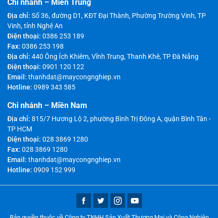
Chi nhánh – Miền Trung
Địa chỉ:
Số 36, đường D1, KĐT Đại Thành, Phường Trường Vinh, TP
Vinh, tỉnh Nghệ An
Điện thoại:
0386 253 189
Fax:
0386 253 198
Địa chỉ:
440 Ông Ích Khiêm, Vĩnh Trung, Thanh Khê, TP Đà Nẵng
Điện thoại:
0901 120 122
Email:
thanhdat@maycongnghiep.vn
Hotline:
0989 343 585
Chi nhánh – Miền Nam
Địa chỉ:
815/7 Hương Lộ 2, phường Bình Trị Đông A, quận Bình Tân -
TP HCM
Điện thoại:
028 3869 1280
Fax:
028 3869 1280
Email:
thanhdat@maycongnghiep.vn
Hotline:
0909 152 999
Bản quyền thuộc về Công ty TNHH Sản Xuất Thương Mại và Công Nghiệp