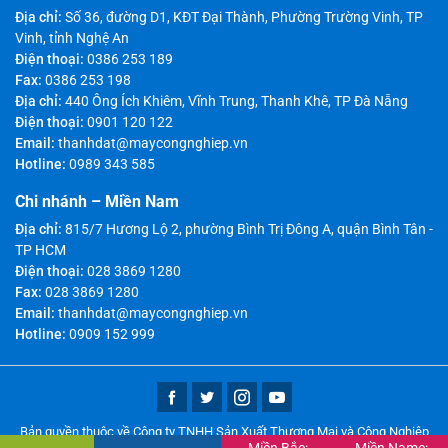
Địa chỉ:
Số 36, đường D1, KĐT Đại Thành, Phường Trường Vinh, TP
Vinh, tỉnh Nghệ An
Điện thoại:
0386 253 189
Fax:
0386 253 198
Địa chỉ:
440 Ông Ích Khiêm, Vĩnh Trung, Thanh Khê, TP Đà Nẵng
Điện thoại:
0901 120 122
Email:
thanhdat@maycongnghiep.vn
Hotline:
0989 343 585
Chi nhánh – Miền Nam
Địa chỉ:
815/7 Hương Lộ 2, phường Bình Trị Đông A, quận Bình Tân -
TP HCM
Điện thoại:
028 3869 1280
Fax:
028 3869 1280
Email:
thanhdat@maycongnghiep.vn
Hotline:
0909 152 999
Bản quyền thuộc về Công ty TNHH Sản Xuất Thương Mại và Công Nghiệp