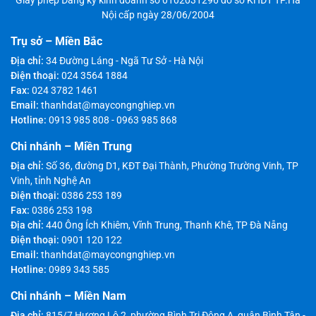
Nội cấp ngày 28/06/2004
Trụ sở – Miền Bắc
Địa chỉ:
34 Đường Láng - Ngã Tư Sở - Hà Nội
Điện thoại:
024 3564 1884
Fax:
024 3782 1461
Email:
thanhdat@maycongnghiep.vn
Hotline:
0913 985 808
-
0963 985 868
Chi nhánh – Miền Trung
Địa chỉ:
Số 36, đường D1, KĐT Đại Thành, Phường Trường Vinh, TP
Vinh, tỉnh Nghệ An
Điện thoại:
0386 253 189
Fax:
0386 253 198
Địa chỉ:
440 Ông Ích Khiêm, Vĩnh Trung, Thanh Khê, TP Đà Nẵng
Điện thoại:
0901 120 122
Email:
thanhdat@maycongnghiep.vn
Hotline:
0989 343 585
Chi nhánh – Miền Nam
Địa chỉ:
815/7 Hương Lộ 2, phường Bình Trị Đông A, quận Bình Tân -