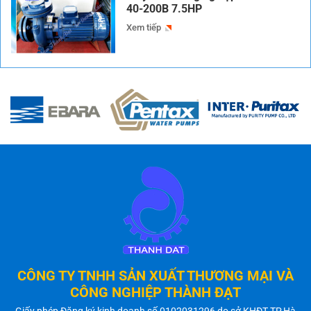
40-200B 7.5HP
Xem tiếp
CÔNG TY TNHH SẢN XUẤT THƯƠNG MẠI VÀ
CÔNG NGHIỆP THÀNH ĐẠT
Giấy phép Đăng ký kinh doanh số 0102031296 do sở KHĐT TP.Hà