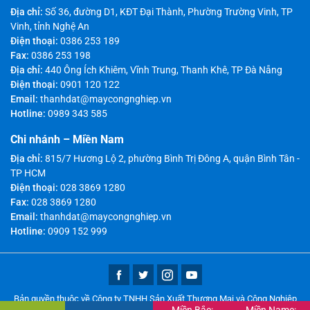
Địa chỉ:
Số 36, đường D1, KĐT Đại Thành, Phường Trường Vinh, TP
Vinh, tỉnh Nghệ An
Điện thoại:
0386 253 189
Fax:
0386 253 198
Địa chỉ:
440 Ông Ích Khiêm, Vĩnh Trung, Thanh Khê, TP Đà Nẵng
Điện thoại:
0901 120 122
Email:
thanhdat@maycongnghiep.vn
Hotline:
0989 343 585
Chi nhánh – Miền Nam
Địa chỉ:
815/7 Hương Lộ 2, phường Bình Trị Đông A, quận Bình Tân -
TP HCM
Điện thoại:
028 3869 1280
Fax:
028 3869 1280
Email:
thanhdat@maycongnghiep.vn
Hotline:
0909 152 999
Bản quyền thuộc về Công ty TNHH Sản Xuất Thương Mại và Công Nghiệp