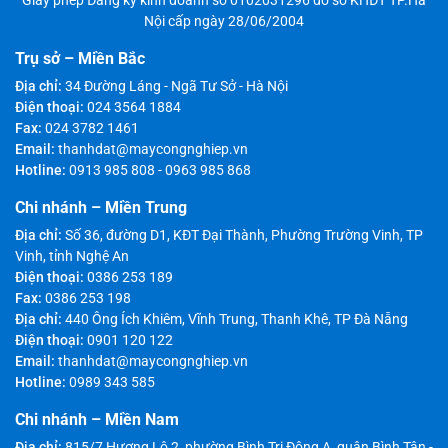
Nội cấp ngày 28/06/2004
Trụ sở – Miền Bắc
Địa chỉ:
34 Đường Láng - Ngã Tư Sở - Hà Nội
Điện thoại:
024 3564 1884
Fax:
024 3782 1461
Email:
thanhdat@maycongnghiep.vn
Hotline:
0913 985 808
-
0963 985 868
Chi nhánh – Miền Trung
Địa chỉ:
Số 36, đường D1, KĐT Đại Thành, Phường Trường Vinh, TP
Vinh, tỉnh Nghệ An
Điện thoại:
0386 253 189
Fax:
0386 253 198
Địa chỉ:
440 Ông Ích Khiêm, Vĩnh Trung, Thanh Khê, TP Đà Nẵng
Điện thoại:
0901 120 122
Email:
thanhdat@maycongnghiep.vn
Hotline:
0989 343 585
Chi nhánh – Miền Nam
Địa chỉ:
815/7 Hương Lộ 2, phường Bình Trị Đông A, quận Bình Tân -