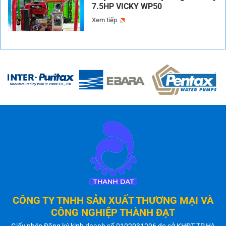
7.5HP VICKY WP50
Xem tiếp
CÔNG TY TNHH SẢN XUẤT THƯƠNG MẠI VÀ
CÔNG NGHIỆP THÀNH ĐẠT
Giấy phép Đăng ký kinh doanh số 0102031296 do sở KHĐT TP.Hà