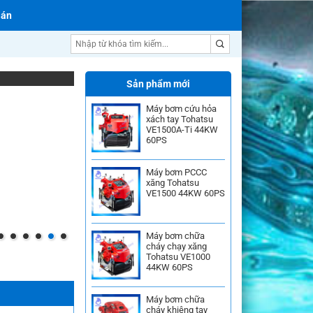
 án
Sản phẩm mới
Máy bơm cứu hỏa
xách tay Tohatsu
VE1500A-Ti 44KW
60PS
Máy bơm PCCC
xăng Tohatsu
VE1500 44KW 60PS
Máy bơm chữa
cháy chạy xăng
Tohatsu VE1000
44KW 60PS
Máy bơm chữa
cháy khiêng tay