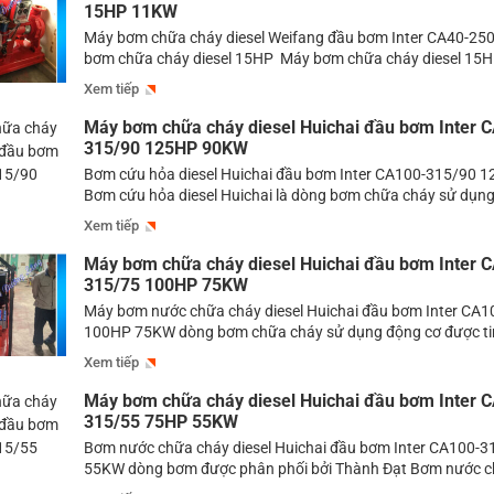
15HP 11KW
Máy bơm chữa cháy diesel Weifang đầu bơm Inter CA40-25
bơm chữa cháy diesel 15HP Máy bơm chữa cháy diesel 15HP
những sản phẩm bơm được dùng phổ biến nhất ở các hệ th
Xem tiếp
Các sản phẩm bơm diesel được biết tới là dòng bơm được sử
Máy bơm chữa cháy diesel Huichai đầu bơm Inter 
315/90 125HP 90KW
Bơm cứu hỏa diesel Huichai đầu bơm Inter CA100-315/90
Bơm cứu hỏa diesel Huichai là dòng bơm chữa cháy sử dụng 
diesel, một trong những nhiên liệu dễ tìm và có giá thành rẻ 
Xem tiếp
dùng được ở bất cứ nơi đâu. Bơm chữa cháy diesel này có […
Máy bơm chữa cháy diesel Huichai đầu bơm Inter 
315/75 100HP 75KW
Máy bơm nước chữa cháy diesel Huichai đầu bơm Inter CA
100HP 75KW dòng bơm chữa cháy sử dụng động cơ được t
bơm nước chữa cháy diesel là một trong những sản phẩm 
Xem tiếp
cháy chữa cháy, bơm cứu hỏa hay được dùng nhiều tại các 
cấp nước […]
Máy bơm chữa cháy diesel Huichai đầu bơm Inter 
315/55 75HP 55KW
Bơm nước chữa cháy diesel Huichai đầu bơm Inter CA100-
55KW dòng bơm được phân phối bởi Thành Đạt Bơm nước c
diesel – Hiện nay tình trang cháy nổ có thể thấy luôn tìm ẩn 