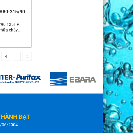
[…]
CA80-315/90
5/90 125HP
chữa cháy
g nhất tại các
ai trò […]
4
THÀNH ĐẠT
8/06/2004