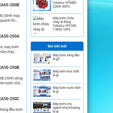
Tohatsu VF53BS
 CA65-200B
22KW 30PS
0B 25HP, máy
Máy bơm chữa
quanh thị
cháy di động
m được sử dụng
Tohatsu VF21BS
7.3KW 10PS
g với nhiều
 CA50-250A
Bài viết mới
0A, máy bơm
chữa cháy
Máy bơm xăng dầu
huyên được
là gì?
Hiện có khá
 CA50-250B
Máy bơm hóa chất
là gì
50B 25HP, dòng
Bơm nước chữa
Máy bơm nước biển
ởi đây là sản
là gì
 […]
 CA50-250C
Máy bơm cho
ngành khai khoáng
eifang đầu bơm
là gì