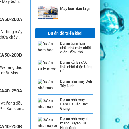
 – Máy bơm
sử dụng nhiều
Máy bơm dầu là gì
g các hệ thống
 CA50-200A
0A, dòng máy
Dự án đã triển khai
chữa cháy
 bày bán trên
Dự án bơm hóa
chất nhà máy nhiệt
tìm tới mua
điện Cẩm Phả
 CA50-200B
Dự án xử lý nước
thải nhiệt điện Uông
 Weifang đầu
Bí
g nhất Máy
thể thấy dòng
Dự án nhà máy Deli
nay. Các sản
Tây Ninh
 CA40-250A
Dự án nhà máy
 Weifang đầu
Đạm Hà Bắc Bắc
Giang
P – Bạn đang
mà chưa tìm
Dự án nhà máy xi
o dòng […]
măng Duyên Hà
 CA40-250B
Ninh Bình