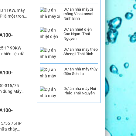
Dự án nhà máy xi
0B 11KW, máy
măng Vinakansai
 là một trong
Ninh Bình
ống chữa cháy.
 dụng […]
Dự án nhiệt điện
Cao Ngạn- Thái
CA100-
Nguyên
 125HP 90KW
Dự án nhà máy thép
nhiên liệu dầu
Shengli Thái Bình
nên có thể
]
Dự án nhà máy thủy
CA100-
điện Sơn La
100-315/75
Dự án nhà máy Núi
in dùng Máy
Pháo Thái Nguyên
bơm phòng
hệ thống cung
CA100-
315/55 75HP
hữa cháy
tại các khu dân