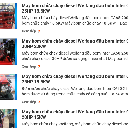
Máy bơm chữa cháy diesel Weifang đầu bơm Inter
25HP 18.5KW
Máy bơm chữa cháy diesel Weifang đầu bơm Inter CA65-20
bơm chữa cháy 18.5KW Máy bơm chữa cháy 18.5KW – Dạo 
trường bơm chữa cháy có thể thấy được rằng các sản phẩ
Xem tiếp
vào các hệ thống bơm phòng cháy chữa cháy vô cùng đa dạn
[…]
Máy bơm chữa cháy diesel Weifang đầu bơm Inter
30HP 22KW
Máy bơm chữa cháy diesel Weifang đầu bơm Inter CA50-25
chữa cháy diesel 30HP được sử dụng nhiều nhất Máy bơm 
diesel 30HP là dòng bơm công nghiệp có công suất 22KW c
Xem tiếp
dùng để cung cấp nguồn nước phục vụ công tác chữa cháy. 
nhiều model […]
Máy bơm chữa cháy diesel Weifang đầu bơm Inter
25HP 18.5KW
Bơm nước chữa cháy diesel Weifang đầu bơm Inter CA50-2
bơm được sử dụng trong chữa cháy có công suất 18.5KW 
cháy diesel là dòng bơm được sử dụng nhiều nhất hiện nay, b
Xem tiếp
phẩm bơm có khả năng đem đến lượng nước vô cùng lớn bởi
Máy bơm chữa cháy diesel Weifang đầu bơm Inter
20HP 15KW
Máy bơm chữa cháy Weifang, máy bơm chữa cháy diesel W