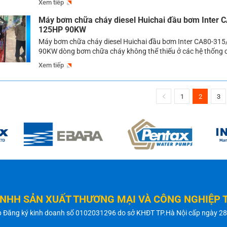
Xem tiếp
cư, các trung tâm thương mại, các nhà xưởng vì thế mà việc 
Máy bơm chữa cháy diesel Huichai đầu bơm Inter 
125HP 90KW
Máy bơm chữa cháy diesel Huichai đầu bơm Inter CA80-31
90KW dòng bơm chữa cháy không thể thiếu ở các hệ thống 
Bơm chữa cháy là một trong những thiết bị hay được sử dụn
Xem tiếp
hệ thống phòng cháy chữa cháy hiện nay. Thiết bị này đóng v
1
2
3
TNHH SẢN XUẤT THƯƠNG MẠI VÀ CÔNG NGHIỆP 
p Đăng ký kinh doanh số 0102031296 do sở KHĐT TP.Hà Nội cấp ngày 2