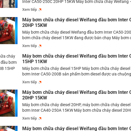
Inter CA50-250C 20HP 15KW Máy bơm chữa cháy Weifang
chữa cháy diesel là một trong những dòng bơm đang được 
Xem tiếp
nhất hiện nay. Chiếc máy bơm này thường được lắp đặt tron
chữa […]
Máy bơm chữa cháy diesel Weifang đầu bơm Inter
20HP 15KW
Máy bơm chữa cháy diesel Weifang đầu bơm Inter CA50-20
bơm chữa cháy diesel 15KW đang được bán chạy Máy bơm 
diesel 15KW -Trong các sản phẩm bơm chữa cháy đang được
Xem tiếp
thị trường thì dòng bơm chữa cháy diesel là dòng bơm được 
nhiều […]
Máy bơm chữa cháy diesel Weifang đầu bơm Inter
15HP 11KW
Máy bơm chữa cháy diesel 15HP Máy bơm chữa cháy diesel
bơm Inter CA50-200B sản phẩm bơm diesel được ưa chuộn
bơm chữa cháy diesel 15HP – Dạo quanh thị trường bơm có 
Xem tiếp
bơm diesel là dòng bơm đang được tìm mua nhiều nhất hiện 
[…]
Máy bơm chữa cháy diesel Weifang đầu bơm Inter
20HP 15KW
Máy bơm chữa cháy diesel 20HP, máy bơm chữa cháy diesel
bơm Inter CA40-250A 15KW Máy bơm chữa cháy diesel 20H
tìm kiếm một sản phẩm bơm chữa cháy có công suất 20HP 
Xem tiếp
kiếm được model nào phù hợp thì mọi người có thể tham khả
Máy bơm chữa cháy diesel Weifang đầu bơm Inter