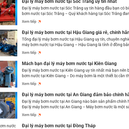
Đại lý máy bơm nước tại Sóc Trăng uy tín nhất
Đại lý máy bơm nước tại Sóc Trăng uy tín hàng đầu bạn có bi
bơm nước tại Sóc Trăng – Quý khách hàng tại Sóc Trăng đa
máy bơm nước chất lượng, giá tốt mà vẫn chưa tìm được một
Xem tiếp
bơm uy tín thì có […]
Đại lý máy bơm nước tại Hậu Giang giá rẻ, chính hã
Tổng đại lý máy bơm nước tại Hậu Giang uy tín, chuyên nghiệ
máy bơm nước tại Hậu Giang – Hậu Giang là tỉnh ở đồng b
Long, có tình hình kinh tế xã hội phát triển nên nhu cầu về
Xem tiếp
ngày càng lớn. Để đáp ứng […]
Mách bạn đại lý máy bơm nước tại Kiên Giang
Đại lý máy bơm nước tại Kiên Giang uy tín nhất mà bạn nên b
bơm nước tại Kiên Giang – Do máy bơm là một thiết bị cần th
cấp lượng nước ổn định cho sinh hoạt, sản xuất nông nghiệp
Xem tiếp
xây dựng, hệ thống phòng cháy […]
Đại lý máy bơm nước tại An Giang đảm bảo chính h
Đại lý máy bơm nước tại An Giang nào bán sản phẩm chính h
Đại lý máy bơm nước tại An Giang – Máy bơm nước là một 
được sử dụng ngày càng phổ biến tại An Giang, nhằm đáp 
Xem tiếp
nguồn nước ổn định cung cấp cho các […]
Đại lý máy bơm nước tại Đồng Tháp