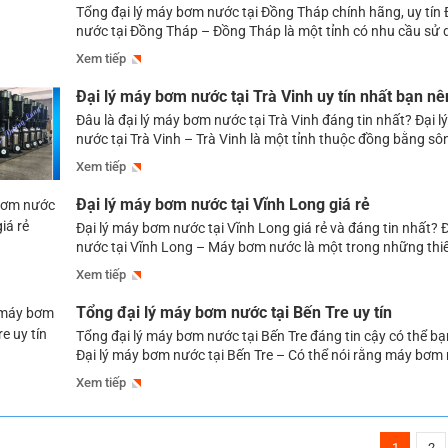
Tổng đại lý máy bơm nước tại Đồng Tháp chính hãng, uy tín
nước tại Đồng Tháp – Đồng Tháp là một tỉnh có nhu cầu sử 
lớn, không chỉ trong các lĩnh vực dân dụng, dùng trong sinh
Xem tiếp
ngày, mà còn rất cần thiết đối […]
Đại lý máy bơm nước tại Trà Vinh uy tín nhất bạn nê
Đâu là đại lý máy bơm nước tại Trà Vinh đáng tin nhất? Đại 
nước tại Trà Vinh – Trà Vinh là một tỉnh thuộc đồng bằng s
có nhu cầu sử dụng nước lớn để đáp ứng cho các sinh hoạt 
Xem tiếp
hay phục vụ cho tưới tiêu, […]
Đại lý máy bơm nước tại Vĩnh Long giá rẻ
Đại lý máy bơm nước tại Vĩnh Long giá rẻ và đáng tin nhất? 
nước tại Vĩnh Long – Máy bơm nước là một trong những thiết 
quan trọng đối với nhiều lĩnh vực ở Vĩnh Long như: Bơm cấp
Xem tiếp
hoạt hàng ngày của […]
Tổng đại lý máy bơm nước tại Bến Tre uy tín
Tổng đại lý máy bơm nước tại Bến Tre đáng tin cậy có thể bạ
Đại lý máy bơm nước tại Bến Tre – Có thể nói rằng máy bơm n
thành một trong những vật dụng quan trọng để bơm cấp nư
Xem tiếp
đình, cơ quan, công ty, […]
1
2