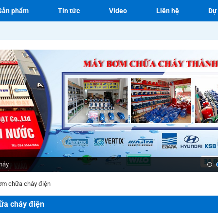
Sản phẩm
Tin tức
Video
Liên hệ
Dự
háy
ơm chữa cháy điện
ữa cháy điện