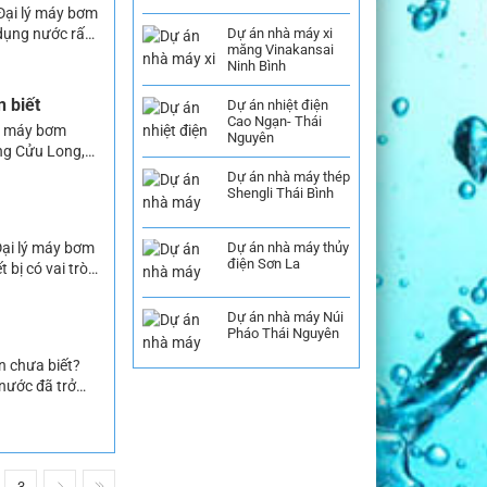
 Đại lý máy bơm
dụng nước rất
Dự án nhà máy xi
măng Vinakansai
 hoạt hàng
Ninh Bình
n biết
Dự án nhiệt điện
Cao Ngạn- Thái
lý máy bơm
Nguyên
ông Cửu Long,
thường ngày,
Dự án nhà máy thép
Shengli Thái Bình
Dự án nhà máy thủy
Đại lý máy bơm
điện Sơn La
bị có vai trò
 nước cho sinh
Dự án nhà máy Núi
Pháo Thái Nguyên
n chưa biết?
ước đã trở
ớc cho các gia
3