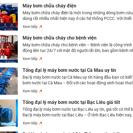
Máy bơm chữa cháy điện
Máy bơm chữa cháy điện là một trong những dòng bơm cứu 
dùng rất nhiều nhất hiện nay ở các hệ thống PCCC. Với thiết
hoạt động ổn định, thân thiện với môi trường, các sản phẩ
Xem tiếp
cháy điện đang được rất nhiều chủ đầu tư tin […]
Máy bơm chữa cháy cho bệnh viện
Máy bơm chữa cháy cho bệnh viện – Bệnh viện là công trình 
động liên tục 24/7 với mật độ người rất lớn, bao gồm bệnh nh
điều dưỡng, người nhà và nhân viên y tế. Đặc biệt, nhiều bệ
Xem tiếp
thể tự di chuyển hoặc cần các thiết […]
Tổng đại lý máy bơm nước tại Cà Mau uy tín
Đại lý máy bơm nước tại Cà Mau uy tín hàng đầu bạn có biết
bơm nước tại Cà Mau – Đối với các hoạt động sinh hoạt thườ
tiêu, sản xuất công nghiệp, hay cả phòng cháy chữa cháy,…
Xem tiếp
nước đều đóng vai trò hết sức […]
Tổng đại lý máy bơm nước tại Bạc Liêu giá tốt
Tổng đại lý máy bơm nước tại Bạc Liêu uy tín, giá tốt có thể 
Đại lý máy bơm nước tại Bạc Liêu – Ở tỉnh Bạc Liêu hiện nay, 
địa chỉ cung ứng máy bơm nước mà quý khách hàng có thể 
Xem tiếp
lựa chọn. Nhưng […]