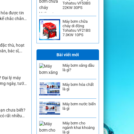
Tohatsu VF53BS
22KW 30PS
hỏa được tin
 kế chắc chắn,
Máy bơm chữa
m bơm chữa
cháy di động
Tohatsu VF21BS
7.3KW 10PS
đặc thù, hoạt
ân, bác sĩ,
Bài viết mới
nh nhân không
Máy bơm xăng dầu
là gì?
? Đại lý máy
ng ngày, tưới
Máy bơm hóa chất
 thì máy bơm
là gì
Máy bơm nước biển
là gì
bạn chưa biết?
có rất nhiều
tham khảo và
Máy bơm cho
ngành khai khoáng
là gì