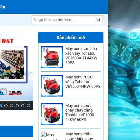
 án
Máy bơm nước Ebara
Sản phẩm mới
Máy bơm cứu hỏa
xách tay Tohatsu
VE1500A-Ti 44KW
60PS
Máy bơm PCCC
xăng Tohatsu
VE1500 44KW 60PS
Máy bơm chữa
cháy chạy xăng
Tohatsu VE1000
44KW 60PS
Máy bơm chữa
cháy khiêng tay