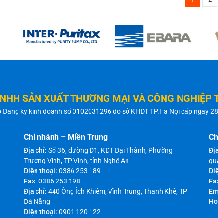
TNHH SẢN XUẤT THƯƠNG MẠI VÀ CÔNG NGHIỆP 
p Đăng ký kinh doanh số 0102031296 do sở KHĐT TP.Hà Nội cấp ngày 2
Chi nhánh – Miền Trung
Ch
Địa chỉ:
Số 36, đường D1, KĐT Đại Thành, Phường
Địa
Trường Vinh, TP Vinh, tỉnh Nghệ An
qu
Điện thoại:
0386 253 189
Điệ
Fax:
0386 253 198
Fa
Địa chỉ:
440 Ông Ích Khiêm, Vĩnh Trung, Thanh Khê, TP
Em
Đà Nẵng
Ho
Điện thoại:
0901 120 122