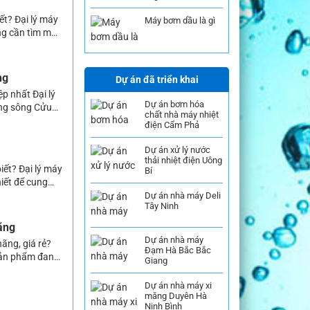
ết? Đại lý máy
Máy bơm dầu là gì
ng cần tìm mua
 đại lý bán
ng
Dự án đã triển khai
p nhất Đại lý
Dự án bơm hóa
ằng sông Cửu
chất nhà máy nhiệt
 máy bơm cũng
điện Cẩm Phả
Dự án xử lý nước
thải nhiệt điện Uông
iết? Đại lý máy
Bí
iết để cung
, công nghiệp,
Dự án nhà máy Deli
Tây Ninh
ãng
Dự án nhà máy
ãng, giá rẻ?
Đạm Hà Bắc Bắc
sản phẩm đang
Giang
ứng được
Dự án nhà máy xi
măng Duyên Hà
Ninh Bình