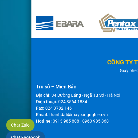
CÔNG TY 
Giấy phé
Trụ sở – Miền Bắc
Địa chỉ:
34 Đường Láng - Ngã Tư Sở - Hà Nội
Điện thoại:
024 3564 1884
Fax:
024 3782 1461
Email:
thanhdat@maycongnghiep.vn
Hotline:
0913 985 808
-
0963 985 868
Chat Zalo
Chat Facebook