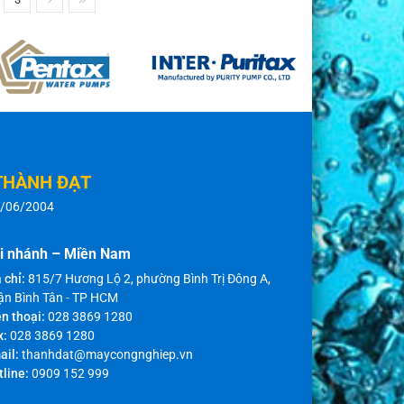
THÀNH ĐẠT
8/06/2004
i nhánh – Miền Nam
 chỉ:
815/7 Hương Lộ 2, phường Bình Trị Đông A,
ận Bình Tân - TP HCM
n thoại:
028 3869 1280
x:
028 3869 1280
ail:
thanhdat@maycongnghiep.vn
tline:
0909 152 999