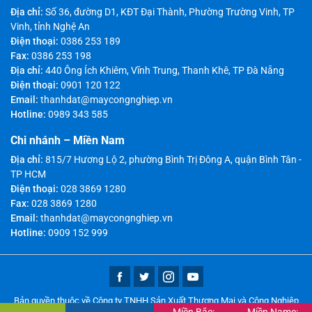
Địa chỉ:
Số 36, đường D1, KĐT Đại Thành, Phường Trường Vinh, TP
Vinh, tỉnh Nghệ An
Điện thoại:
0386 253 189
Fax:
0386 253 198
Địa chỉ:
440 Ông Ích Khiêm, Vĩnh Trung, Thanh Khê, TP Đà Nẵng
Điện thoại:
0901 120 122
Email:
thanhdat@maycongnghiep.vn
Hotline:
0989 343 585
Chi nhánh – Miền Nam
Địa chỉ:
815/7 Hương Lộ 2, phường Bình Trị Đông A, quận Bình Tân -
TP HCM
Điện thoại:
028 3869 1280
Fax:
028 3869 1280
Email:
thanhdat@maycongnghiep.vn
Hotline:
0909 152 999
Bản quyền thuộc về Công ty TNHH Sản Xuất Thương Mại và Công Nghiệp