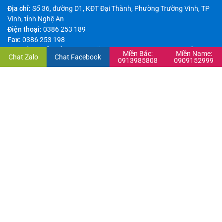
Địa chỉ:
Số 36, đường D1, KĐT Đại Thành, Phường Trường Vinh, TP
Vinh, tỉnh Nghệ An
Điện thoại:
0386 253 189
Fax:
0386 253 198
Địa chỉ:
440 Ông Ích Khiêm, Vĩnh Trung, Thanh Khê, TP Đà Nẵng
Miền Bắc:
Miền Name:
Chat Zalo
Chat Facebook
Điện thoại:
0901 120 122
0913985808
0909152999
Email:
thanhdat@maycongnghiep.vn
Hotline:
0989 343 585
Chi nhánh – Miền Nam
Địa chỉ:
815/7 Hương Lộ 2, phường Bình Trị Đông A, quận Bình Tân -
TP HCM
Điện thoại:
028 3869 1280
Fax:
028 3869 1280
Email:
thanhdat@maycongnghiep.vn
Hotline:
0909 152 999
Bản quyền thuộc về Công ty TNHH Sản Xuất Thương Mại và Công Nghiệp