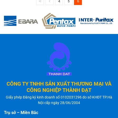
4
5
6
CÔNG TY TNHH SẢN XUẤT THƯƠNG MẠI VÀ
CÔNG NGHIỆP THÀNH ĐẠT
Giấy phép Đăng ký kinh doanh số 0102031296 do sở KHĐT TP.Hà
Nội cấp ngày 28/06/2004
Trụ sở – Miền Bắc