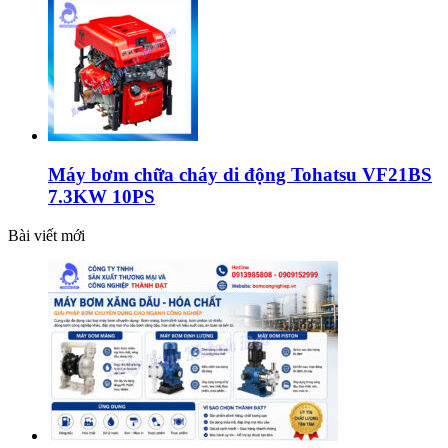
Máy bơm chữa cháy di động Tohatsu VF21BS
7.3KW 10PS
Bài viết mới