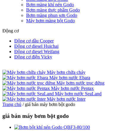
Bơm màng khí nén Godo
Bơm màng thực phẩm Godo
Bơm màng phun sơn Godo
Máy bơm màng bột Godo
Động cơ
Động cơ dầu Cooper
Động cơ diesel Huichai
Động cơ diesel Weifang
Động cơ điện Vicky
Máy bơm chữa cháy
Máy bơm nước Ebara
Máy bơm nước trục đứng
Máy bơm nước Pentax
Máy bơm nước SeaLand
Máy bơm nước Inter
Trang chủ
/
giá bán máy bơm bột godo
giá bán máy bơm bột godo