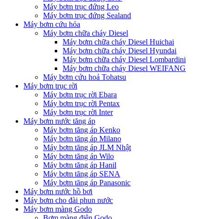
Máy bơm trục đứng Leo
Máy bơm trục đứng Sealand
Máy bơm cứu hỏa
Máy bơm chữa cháy Diesel
Máy bơm chữa cháy Diesel Huichai
Máy bơm chữa cháy Diesel Hyundai
Máy bơm chữa cháy Diesel Lombardini
Máy bơm chữa cháy Diesel WEIFANG
Máy bơm cứu hoả Tohatsu
Máy bơm trục rời
Máy bơm trục rời Ebara
Máy bơm trục rời Pentax
Máy bơm trục rời Inter
Máy bơm nước tăng áp
Máy bơm tăng áp Kenko
Máy bơm tăng áp Milano
Máy bơm tăng áp JLM Nhật
Máy bơm tăng áp Wilo
Máy bơm tăng áp Hanil
Máy bơm tăng áp SENA
Máy bơm tăng áp Panasonic
Máy bơm nước hồ bơi
Máy bơm cho đài phun nước
Máy bơm màng Godo
Bơm màng điện Godo