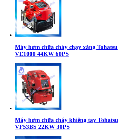
Máy bơm chữa cháy chạy xăng Tohatsu
VE1000 44KW 60PS
Máy bơm chữa cháy khiêng tay Tohatsu
VF53BS 22KW 30PS