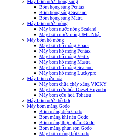
Máy bơm nước họng súng
Bơm họng súng Pentax
Bơm họng súng Sealand
Bơm họng súng Matra
Máy bơm nước nóng
Máy bơm nước nóng Sealand
Máy bơm nước nóng JML Nhật
Máy bơm hố móng
Máy bơm hố móng Ebara
Máy bơm hố móng Pentax
Máy bơm hố móng Vertix
Máy bơm hố móng Mastra
Máy bơm hố móng Sealand
Máy bơm hố móng Luckypro
Máy bơm cứu hỏa
Máy bơm chữa cháy xăng VICKY
Máy bơm cứu hỏa Diesel Huyndai
Máy bơm cứu hoả Tohatsu
Máy bơm nước hồ bơi
Máy bơm màng Godo
Bơm màng điện Godo
Bơm màng khí nén Godo
Bơm màng thực phẩm Godo
Bơm màng phun sơn Godo
Máy bơm màng bột Godo