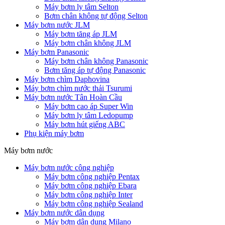
Máy bơm ly tâm Selton
Bơm chân không tự động Selton
Máy bơm nước JLM
Máy bơm tăng áp JLM
Máy bơm chân không JLM
Máy bơm Panasonic
Máy bơm chân không Panasonic
Bơm tăng áp tự động Panasonic
Máy bơm chìm Daphovina
Máy bơm chìm nước thải Tsurumi
Máy bơm nước Tân Hoàn Cầu
Máy bơm cao áp Super Win
Máy bơm ly tâm Ledopump
Máy bơm hút giếng ABC
Phụ kiện máy bơm
Máy bơm nước
Máy bơm nước công nghiệp
Máy bơm công nghiệp Pentax
Máy bơm công nghiệp Ebara
Máy bơm công nghiệp Inter
Máy bơm công nghiệp Sealand
Máy bơm nước dân dụng
Máy bơm dân dụng Milano