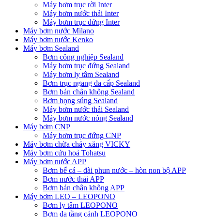
Máy bơm trục rời Inter
Máy bơm nước thải Inter
Máy bơm trục đứng Inter
Máy bơm nước Milano
Máy bơm nước Kenko
Máy bơm Sealand
Bơm công nghiệp Sealand
Máy bơm trục đứng Sealand
Máy bơm ly tâm Sealand
Bơm trục ngang đa cấp Sealand
Bơm bán chân không Sealand
Bơm họng súng Sealand
Máy bơm nước thải Sealand
Máy bơm nước nóng Sealand
Máy bơm CNP
Máy bơm trục đứng CNP
Máy bơm chữa cháy xăng VICKY
Máy bơm cứu hoả Tohatsu
Máy bơm nước APP
Bơm bể cá – đài phun nước – hòn non bộ APP
Bơm nước thải APP
Bơm bán chân không APP
Máy bơm LEO – LEOPONO
Bơm ly tâm LEOPONO
Bơm đa tầng cánh LEOPONO