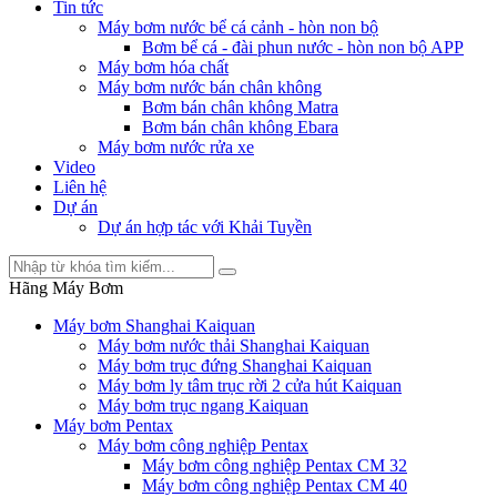
Tin tức
Máy bơm nước bể cá cảnh - hòn non bộ
Bơm bể cá - đài phun nước - hòn non bộ APP
Máy bơm hóa chất
Máy bơm nước bán chân không
Bơm bán chân không Matra
Bơm bán chân không Ebara
Máy bơm nước rửa xe
Video
Liên hệ
Dự án
Dự án hợp tác với Khải Tuyền
Hãng Máy Bơm
Máy bơm Shanghai Kaiquan
Máy bơm nước thải Shanghai Kaiquan
Máy bơm trục đứng Shanghai Kaiquan
Máy bơm ly tâm trục rời 2 cửa hút Kaiquan
Máy bơm trục ngang Kaiquan
Máy bơm Pentax
Máy bơm công nghiệp Pentax
Máy bơm công nghiệp Pentax CM 32
Máy bơm công nghiệp Pentax CM 40