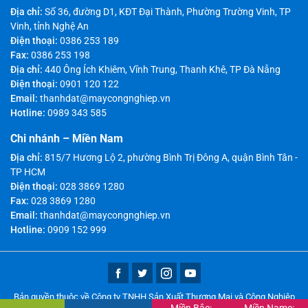
Địa chỉ:
Số 36, đường D1, KĐT Đại Thành, Phường Trường Vinh, TP
Vinh, tỉnh Nghệ An
Điện thoại:
0386 253 189
Fax:
0386 253 198
Địa chỉ:
440 Ông Ích Khiêm, Vĩnh Trung, Thanh Khê, TP Đà Nẵng
Điện thoại:
0901 120 122
Email:
thanhdat@maycongnghiep.vn
Hotline:
0989 343 585
Chi nhánh – Miền Nam
Địa chỉ:
815/7 Hương Lộ 2, phường Bình Trị Đông A, quận Bình Tân -
TP HCM
Điện thoại:
028 3869 1280
Fax:
028 3869 1280
Email:
thanhdat@maycongnghiep.vn
Hotline:
0909 152 999
Bản quyền thuộc về Công ty TNHH Sản Xuất Thương Mại và Công Nghiệp