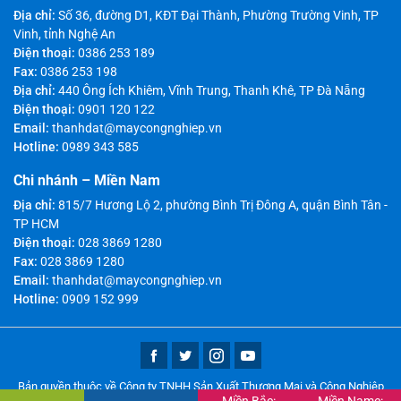
Địa chỉ:
Số 36, đường D1, KĐT Đại Thành, Phường Trường Vinh, TP
Vinh, tỉnh Nghệ An
Điện thoại:
0386 253 189
Fax:
0386 253 198
Địa chỉ:
440 Ông Ích Khiêm, Vĩnh Trung, Thanh Khê, TP Đà Nẵng
Điện thoại:
0901 120 122
Email:
thanhdat@maycongnghiep.vn
Hotline:
0989 343 585
Chi nhánh – Miền Nam
Địa chỉ:
815/7 Hương Lộ 2, phường Bình Trị Đông A, quận Bình Tân -
TP HCM
Điện thoại:
028 3869 1280
Fax:
028 3869 1280
Email:
thanhdat@maycongnghiep.vn
Hotline:
0909 152 999
Bản quyền thuộc về Công ty TNHH Sản Xuất Thương Mại và Công Nghiệp