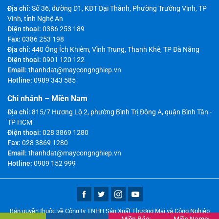
Địa chỉ:
Số 36, đường D1, KĐT Đại Thành, Phường Trường Vinh, TP
Vinh, tỉnh Nghệ An
Điện thoại:
0386 253 189
Fax:
0386 253 198
Địa chỉ:
440 Ông Ích Khiêm, Vĩnh Trung, Thanh Khê, TP Đà Nẵng
Điện thoại:
0901 120 122
Email:
thanhdat@maycongnghiep.vn
Hotline:
0989 343 585
Chi nhánh – Miền Nam
Địa chỉ:
815/7 Hương Lộ 2, phường Bình Trị Đông A, quận Bình Tân -
TP HCM
Điện thoại:
028 3869 1280
Fax:
028 3869 1280
Email:
thanhdat@maycongnghiep.vn
Hotline:
0909 152 999
Bản quyền thuộc về Công ty TNHH Sản Xuất Thương Mại và Công Nghiệp