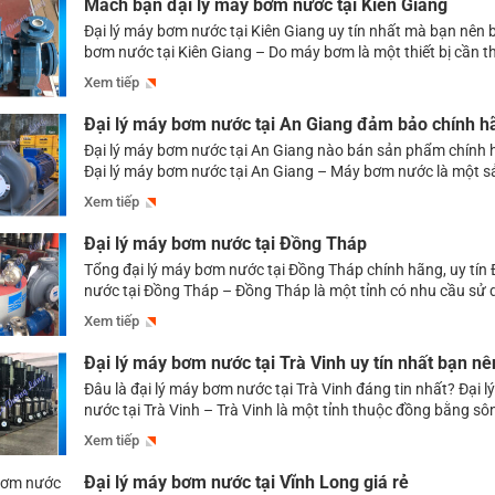
Mách bạn đại lý máy bơm nước tại Kiên Giang
Đại lý máy bơm nước tại Kiên Giang uy tín nhất mà bạn nên b
bơm nước tại Kiên Giang – Do máy bơm là một thiết bị cần th
cấp lượng nước ổn định cho sinh hoạt, sản xuất nông nghiệp
Xem tiếp
xây dựng, hệ thống phòng cháy […]
Đại lý máy bơm nước tại An Giang đảm bảo chính h
Đại lý máy bơm nước tại An Giang nào bán sản phẩm chính h
Đại lý máy bơm nước tại An Giang – Máy bơm nước là một 
được sử dụng ngày càng phổ biến tại An Giang, nhằm đáp 
Xem tiếp
nguồn nước ổn định cung cấp cho các […]
Đại lý máy bơm nước tại Đồng Tháp
Tổng đại lý máy bơm nước tại Đồng Tháp chính hãng, uy tín
nước tại Đồng Tháp – Đồng Tháp là một tỉnh có nhu cầu sử 
lớn, không chỉ trong các lĩnh vực dân dụng, dùng trong sinh
Xem tiếp
ngày, mà còn rất cần thiết đối […]
Đại lý máy bơm nước tại Trà Vinh uy tín nhất bạn nê
Đâu là đại lý máy bơm nước tại Trà Vinh đáng tin nhất? Đại 
nước tại Trà Vinh – Trà Vinh là một tỉnh thuộc đồng bằng s
có nhu cầu sử dụng nước lớn để đáp ứng cho các sinh hoạt 
Xem tiếp
hay phục vụ cho tưới tiêu, […]
Đại lý máy bơm nước tại Vĩnh Long giá rẻ