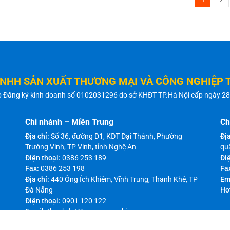
TNHH SẢN XUẤT THƯƠNG MẠI VÀ CÔNG NGHIỆP 
p Đăng ký kinh doanh số 0102031296 do sở KHĐT TP.Hà Nội cấp ngày 2
Chi nhánh – Miền Trung
Ch
Địa chỉ:
Số 36, đường D1, KĐT Đại Thành, Phường
Địa
Trường Vinh, TP Vinh, tỉnh Nghệ An
qu
Điện thoại:
0386 253 189
Điệ
Fax:
0386 253 198
Fa
Địa chỉ:
440 Ông Ích Khiêm, Vĩnh Trung, Thanh Khê, TP
Em
Đà Nẵng
Ho
Điện thoại:
0901 120 122
Email:
thanhdat@maycongnghiep.vn
Hotline:
0989 343 585