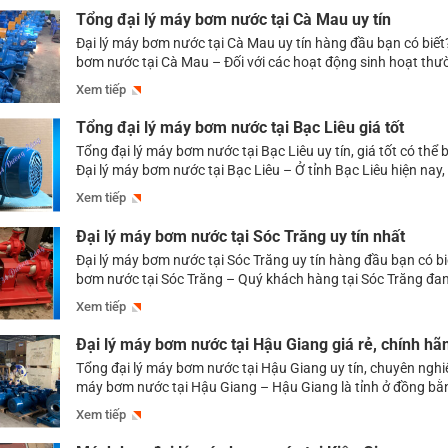
Tổng đại lý máy bơm nước tại Cà Mau uy tín
Đại lý máy bơm nước tại Cà Mau uy tín hàng đầu bạn có biết
bơm nước tại Cà Mau – Đối với các hoạt động sinh hoạt thườ
tiêu, sản xuất công nghiệp, hay cả phòng cháy chữa cháy,…
Xem tiếp
nước đều đóng vai trò hết sức […]
Tổng đại lý máy bơm nước tại Bạc Liêu giá tốt
Tổng đại lý máy bơm nước tại Bạc Liêu uy tín, giá tốt có thể 
Đại lý máy bơm nước tại Bạc Liêu – Ở tỉnh Bạc Liêu hiện nay, 
địa chỉ cung ứng máy bơm nước mà quý khách hàng có thể 
Xem tiếp
lựa chọn. Nhưng […]
Đại lý máy bơm nước tại Sóc Trăng uy tín nhất
Đại lý máy bơm nước tại Sóc Trăng uy tín hàng đầu bạn có bi
bơm nước tại Sóc Trăng – Quý khách hàng tại Sóc Trăng đa
máy bơm nước chất lượng, giá tốt mà vẫn chưa tìm được một
Xem tiếp
bơm uy tín thì có […]
Đại lý máy bơm nước tại Hậu Giang giá rẻ, chính hã
Tổng đại lý máy bơm nước tại Hậu Giang uy tín, chuyên nghiệ
máy bơm nước tại Hậu Giang – Hậu Giang là tỉnh ở đồng b
Long, có tình hình kinh tế xã hội phát triển nên nhu cầu về
Xem tiếp
ngày càng lớn. Để đáp ứng […]