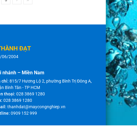
THÀNH ĐẠT
8/06/2004
i nhánh – Miền Nam
 chỉ:
815/7 Hương Lộ 2, phường Bình Trị Đông A,
ận Bình Tân - TP HCM
n thoại:
028 3869 1280
x:
028 3869 1280
ail:
thanhdat@maycongnghiep.vn
tline:
0909 152 999