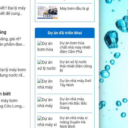
iết? Đại lý máy
Máy bơm dầu là gì
iết để cung
, công nghiệp,
ãng
Dự án đã triển khai
ãng, giá rẻ?
Dự án bơm hóa
sản phẩm đang
chất nhà máy nhiệt
ứng được
điện Cẩm Phả
Dự án xử lý nước
thải nhiệt điện Uông
 Đại lý máy bơm
Bí
dụng nước rất
 hoạt hàng
Dự án nhà máy Deli
Tây Ninh
n biết
Dự án nhà máy
lý máy bơm
Đạm Hà Bắc Bắc
ông Cửu Long,
Giang
thường ngày,
Dự án nhà máy xi
măng Duyên Hà
Ninh Bình