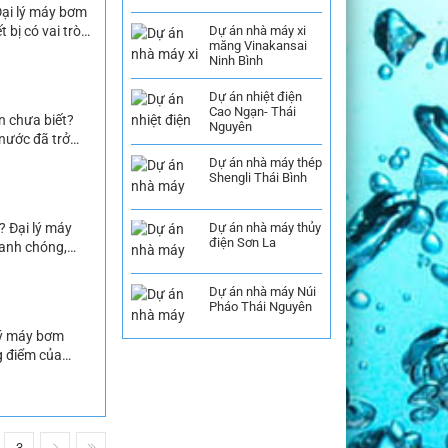
Đại lý máy bơm
bị có vai trò
Dự án nhà máy xi
măng Vinakansai
 nước cho sinh
Ninh Bình
Dự án nhiệt điện
Cao Ngạn- Thái
n chưa biết?
Nguyên
ước đã trở
ớc cho các gia
Dự án nhà máy thép
Shengli Thái Bình
Dự án nhà máy thủy
? Đại lý máy
điện Sơn La
hanh chóng,
cầu về các loại
Dự án nhà máy Núi
Pháo Thái Nguyên
lý máy bơm
g điểm của
y càng lớn,
3