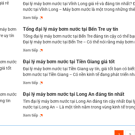
Đại lý máy bơm nước tại Vĩnh Long giá rẻ và đáng tin nhất? 
nước tại Vĩnh Long – Máy bơm nước là một trong những thiết 
quan trọng đối với nhiều lĩnh vực ở Vĩnh Long như: Bơm cấp
Xem tiếp
hoạt hàng ngày của […]
Tổng đại lý máy bơm nước tại Bến Tre uy tín
Tổng đại lý máy bơm nước tại Bến Tre đáng tin cậy có thể bạ
Đại lý máy bơm nước tại Bến Tre – Có thể nói rằng máy bơm n
thành một trong những vật dụng quan trọng để bơm cấp nư
Xem tiếp
đình, cơ quan, công ty, […]
Đại lý máy bơm nước tại Tiền Giang giá tốt
Đại lý máy bơm nước tại Tiền Giang uy tín, giá tốt bạn có biết
bơm nước tại Tiền Giang – Có nền kinh tế đang phát triển n
cùng với một lượng dân cư tập trung khá đông đúc, nên nhu 
Xem tiếp
máy bơm nước ở Tiền […]
Đại lý máy bơm nước tại Long An đáng tin nhất
Tìm đại lý máy bơm nước tại Long An đáng tin cậy nhất Đại 
nước tại Long An – Là một tỉnh nằm trong vùng kinh tế trọn
Nam bộ, nên nhu cầu sử dụng máy bơm nước ở Long An ngà
Xem tiếp
nhằm đảm bảo nguồn nước ổn […]
1
2