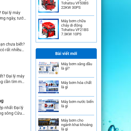
Tohatsu VF53BS
22KW 30PS
? Đại lý máy
ng ngày, tưới
Máy bơm chữa
 thì máy bơm
cháy di động
Tohatsu VF21BS
7.3KW 10PS
bạn chưa biết?
có rất nhiều
Bài viết mới
tham khảo và
Máy bơm xăng dầu
là gì?
ết? Đại lý máy
ng cần tìm mua
Máy bơm hóa chất
 đại lý bán
là gì
ng
Máy bơm nước biển
là gì
p nhất Đại lý
ằng sông Cửu
 máy bơm cũng
Máy bơm cho
ngành khai khoáng
là gì