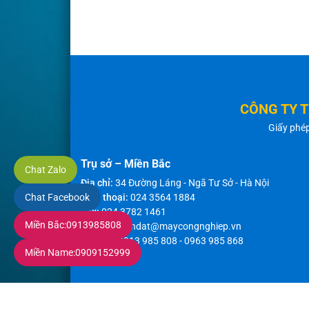
CÔNG TY 
Giấy phé
Trụ sở – Miền Bắc
Chat Zalo
Địa chỉ:
34 Đường Láng - Ngã Tư Sở - Hà Nội
Chat Facebook
Điện thoại:
024 3564 1884
Fax:
024 3782 1461
Miền Bắc:
0913985808
Email:
thanhdat@maycongnghiep.vn
Hotline:
0913 985 808
-
0963 985 868
Miền Name:
0909152999