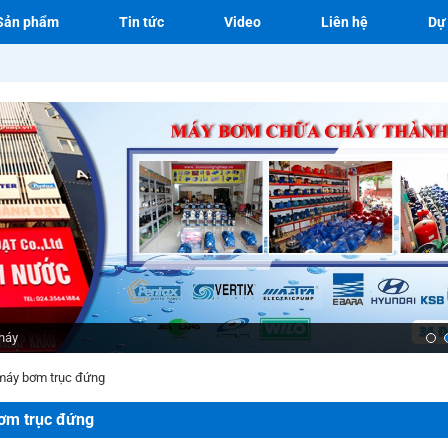
Sản phẩm
Tin tức
Video
Liên hệ
Dự
háy
 máy bơm trục đứng
bơm trục đứng