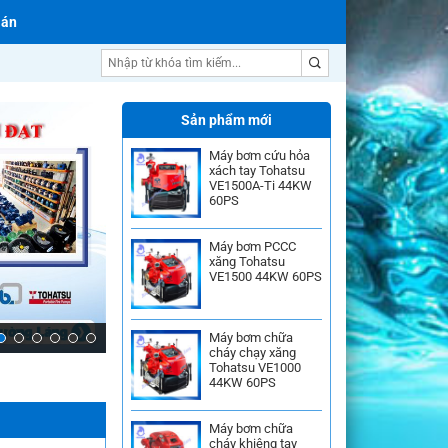
 án
Máy bơm nước Ebara
Sản phẩm mới
Máy bơm cứu hỏa
xách tay Tohatsu
VE1500A-Ti 44KW
60PS
Máy bơm PCCC
xăng Tohatsu
VE1500 44KW 60PS
Máy bơm chữa
cháy chạy xăng
Tohatsu VE1000
44KW 60PS
Máy bơm chữa
cháy khiêng tay