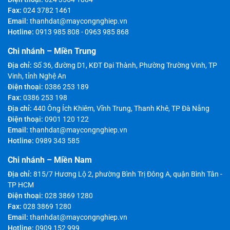
Fax:
024 3782 1461
Email:
thanhdat@maycongnghiep.vn
Hotline:
0913 985 808
-
0963 985 868
Chi nhánh – Miền Trung
Địa chỉ:
Số 36, đường D1, KĐT Đại Thành, Phường Trường Vinh, TP
Vinh, tỉnh Nghệ An
Điện thoại:
0386 253 189
Fax:
0386 253 198
Địa chỉ:
440 Ông Ích Khiêm, Vĩnh Trung, Thanh Khê, TP Đà Nẵng
Điện thoại:
0901 120 122
Email:
thanhdat@maycongnghiep.vn
Hotline:
0989 343 585
Chi nhánh – Miền Nam
Địa chỉ:
815/7 Hương Lộ 2, phường Bình Trị Đông A, quận Bình Tân -
TP HCM
Điện thoại:
028 3869 1280
Fax:
028 3869 1280
Email:
thanhdat@maycongnghiep.vn
Hotline:
0909 152 999