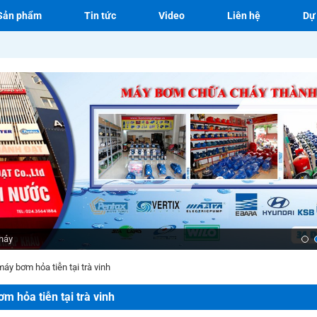
Sản phẩm
Tin tức
Video
Liên hệ
Dự
háy
máy bơm hỏa tiễn tại trà vinh
ơm hỏa tiễn tại trà vinh