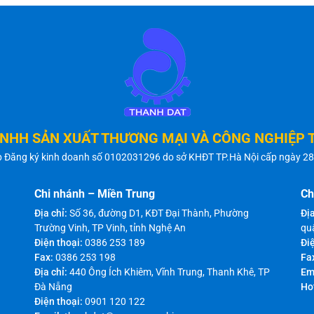
TNHH SẢN XUẤT THƯƠNG MẠI VÀ CÔNG NGHIỆP 
p Đăng ký kinh doanh số 0102031296 do sở KHĐT TP.Hà Nội cấp ngày 2
Chi nhánh – Miền Trung
Ch
Địa chỉ:
Số 36, đường D1, KĐT Đại Thành, Phường
Địa
Trường Vinh, TP Vinh, tỉnh Nghệ An
qu
Điện thoại:
0386 253 189
Điệ
Fax:
0386 253 198
Fa
Địa chỉ:
440 Ông Ích Khiêm, Vĩnh Trung, Thanh Khê, TP
Em
Đà Nẵng
Ho
Điện thoại:
0901 120 122