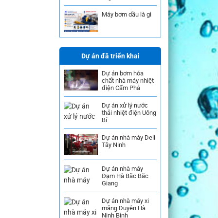
Máy bơm dầu là gì
Dự án đã triển khai
Dự án bơm hóa
chất nhà máy nhiệt
điện Cẩm Phả
Dự án xử lý nước
thải nhiệt điện Uông
Bí
Dự án nhà máy Deli
Tây Ninh
Dự án nhà máy
Đạm Hà Bắc Bắc
Giang
Dự án nhà máy xi
măng Duyên Hà
Ninh Bình