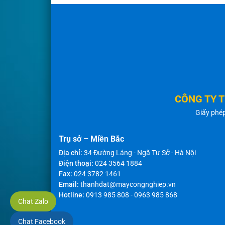
CÔNG TY 
Giấy phé
Trụ sở – Miền Bắc
Địa chỉ:
34 Đường Láng - Ngã Tư Sở - Hà Nội
Điện thoại:
024 3564 1884
Fax:
024 3782 1461
Email:
thanhdat@maycongnghiep.vn
Hotline:
0913 985 808
-
0963 985 868
Chat Zalo
Chat Facebook