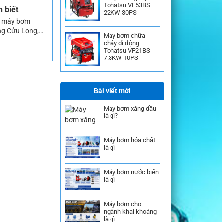
Tohatsu VF53BS
n biết
22KW 30PS
lý máy bơm
ông Cửu Long,
Máy bơm chữa
thường ngày,
cháy di động
Tohatsu VF21BS
7.3KW 10PS
Bài viết mới
Máy bơm xăng dầu
là gì?
Máy bơm hóa chất
là gì
Máy bơm nước biển
là gì
Máy bơm cho
ngành khai khoáng
là gì