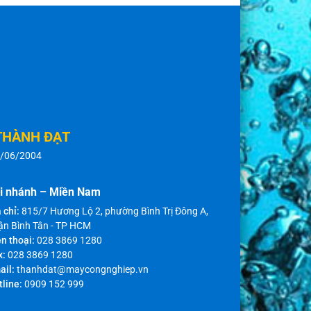
THÀNH ĐẠT
8/06/2004
i nhánh – Miền Nam
 chỉ:
815/7 Hương Lộ 2, phường Bình Trị Đông A,
ận Bình Tân - TP HCM
n thoại:
028 3869 1280
x:
028 3869 1280
ail:
thanhdat@maycongnghiep.vn
tline:
0909 152 999