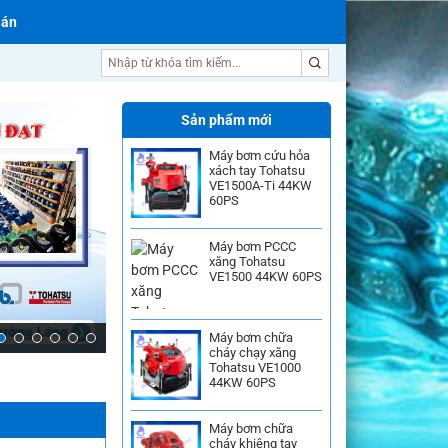
 án
Sản phẩm mới
Máy bơm cứu hỏa
xách tay Tohatsu
VE1500A-Ti 44KW
60PS
Máy bơm PCCC
xăng Tohatsu
VE1500 44KW 60PS
Máy bơm chữa
Máy bơm nước Ebara
cháy chạy xăng
Tohatsu VE1000
44KW 60PS
Máy bơm chữa
cháy khiêng tay