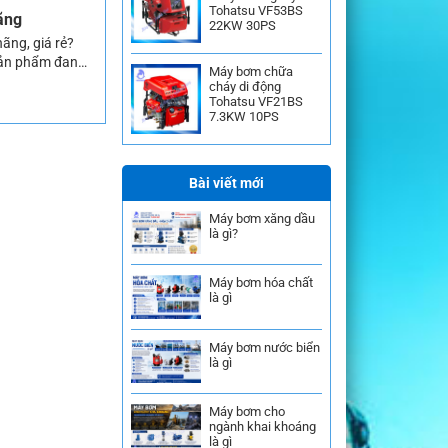
Tohatsu VF53BS
ãng
22KW 30PS
ãng, giá rẻ?
sản phẩm đang
Máy bơm chữa
ứng được
cháy di động
Tohatsu VF21BS
7.3KW 10PS
Bài viết mới
Máy bơm xăng dầu
là gì?
Máy bơm hóa chất
là gì
Máy bơm nước biển
là gì
Máy bơm cho
ngành khai khoáng
là gì