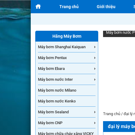
Trang chủ
Giới thiệu
Máy bơm nước P
Hãng Máy Bơm
Máy bơm Shanghai Kaiquan
Máy bơm Pentax
Máy bơm Ebara
Máy bơm nước Inter
Máy bơm nước Milano
Máy bơm nước Kenko
Máy bơm Sealand
Trang chủ
/
đại lý
Máy bơm CNP
đại lý máy b
Máy bơm chữa cháy xăng VICKY