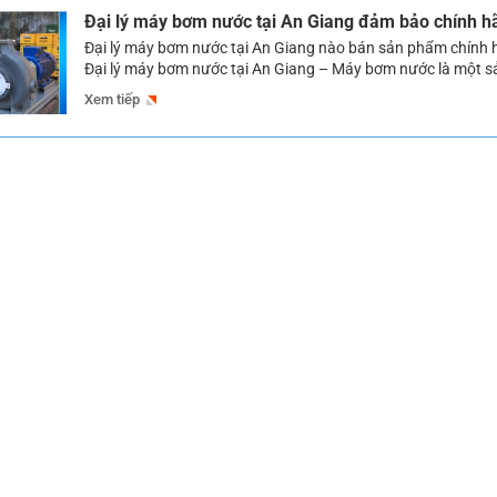
Đại lý máy bơm nước tại An Giang đảm bảo chính h
Đại lý máy bơm nước tại An Giang nào bán sản phẩm chính h
Đại lý máy bơm nước tại An Giang – Máy bơm nước là một 
được sử dụng ngày càng phổ biến tại An Giang, nhằm đáp 
Xem tiếp
nguồn nước ổn định cung cấp cho các […]