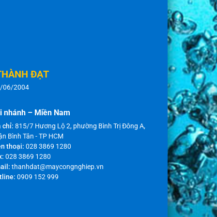
THÀNH ĐẠT
8/06/2004
i nhánh – Miền Nam
 chỉ:
815/7 Hương Lộ 2, phường Bình Trị Đông A,
ận Bình Tân - TP HCM
n thoại:
028 3869 1280
x:
028 3869 1280
ail:
thanhdat@maycongnghiep.vn
tline:
0909 152 999