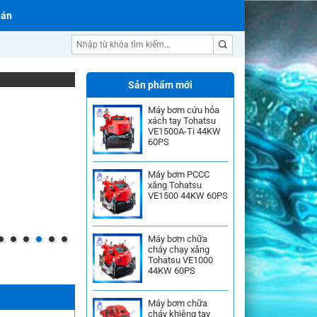
 án
Máy bơm nước SeaLand
Sản phẩm mới
Máy bơm cứu hỏa
xách tay Tohatsu
VE1500A-Ti 44KW
60PS
Máy bơm PCCC
xăng Tohatsu
VE1500 44KW 60PS
Máy bơm chữa
cháy chạy xăng
Tohatsu VE1000
44KW 60PS
Máy bơm chữa
cháy khiêng tay