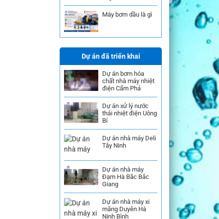
Máy bơm dầu là gì
Dự án đã triển khai
Dự án bơm hóa
chất nhà máy nhiệt
điện Cẩm Phả
Dự án xử lý nước
thải nhiệt điện Uông
Bí
Dự án nhà máy Deli
Tây Ninh
Dự án nhà máy
Đạm Hà Bắc Bắc
Giang
Dự án nhà máy xi
măng Duyên Hà
Ninh Bình