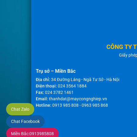
CÔNG TY 
Giấy phé
Trụ sở – Miền Bắc
Địa chỉ:
34 Đường Láng - Ngã Tư Sở - Hà Nội
Điện thoại:
024 3564 1884
Fax:
024 3782 1461
Email:
thanhdat@maycongnghiep.vn
Hotline:
0913 985 808
-
0963 985 868
Chat Zalo
Chat Facebook
Miền Bắc:
0913985808