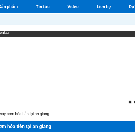
Sản phẩm
Tin tức
Video
Liên hệ
Dự
entax
 máy bơm hỏa tiễn tại an giang
ơm hỏa tiễn tại an giang