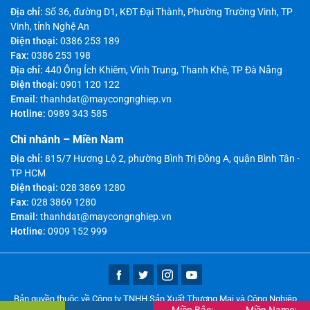
Địa chỉ:
Số 36, đường D1, KĐT Đại Thành, Phường Trường Vinh, TP
Vinh, tỉnh Nghệ An
Điện thoại:
0386 253 189
Fax:
0386 253 198
Địa chỉ:
440 Ông Ích Khiêm, Vĩnh Trung, Thanh Khê, TP Đà Nẵng
Điện thoại:
0901 120 122
Email:
thanhdat@maycongnghiep.vn
Hotline:
0989 343 585
Chi nhánh – Miền Nam
Địa chỉ:
815/7 Hương Lộ 2, phường Bình Trị Đông A, quận Bình Tân -
TP HCM
Điện thoại:
028 3869 1280
Fax:
028 3869 1280
Email:
thanhdat@maycongnghiep.vn
Hotline:
0909 152 999
Bản quyền thuộc về Công ty TNHH Sản Xuất Thương Mại và Công Nghiệp