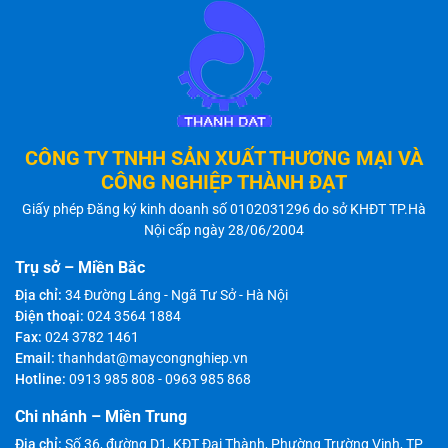
CÔNG TY TNHH SẢN XUẤT THƯƠNG MẠI VÀ
CÔNG NGHIỆP THÀNH ĐẠT
Giấy phép Đăng ký kinh doanh số 0102031296 do sở KHĐT TP.Hà
Nội cấp ngày 28/06/2004
Trụ sở – Miền Bắc
Địa chỉ:
34 Đường Láng - Ngã Tư Sở - Hà Nội
Điện thoại:
024 3564 1884
Fax:
024 3782 1461
Email:
thanhdat@maycongnghiep.vn
Hotline:
0913 985 808
-
0963 985 868
Chi nhánh – Miền Trung
Địa chỉ:
Số 36, đường D1, KĐT Đại Thành, Phường Trường Vinh, TP