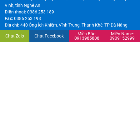
Vinh, tỉnh Nghệ An
Điện thoại:
0386 253 189
Fax:
0386 253 198
Địa chỉ:
440 Ông Ích Khiêm, Vĩnh Trung, Thanh Khê, TP Đà Nẵng
Điện thoại:
0901 120 122
Miền Bắc:
Miền Name:
Chat Zalo
Chat Facebook
0913985808
0909152999
Email:
thanhdat@maycongnghiep.vn
Hotline:
0989 343 585
Chi nhánh – Miền Nam
Địa chỉ:
815/7 Hương Lộ 2, phường Bình Trị Đông A, quận Bình Tân -
TP HCM
Điện thoại:
028 3869 1280
Fax:
028 3869 1280
Email:
thanhdat@maycongnghiep.vn
Hotline:
0909 152 999
Bản quyền thuộc về Công ty TNHH Sản Xuất Thương Mại và Công Nghiệp
Thành Đạt