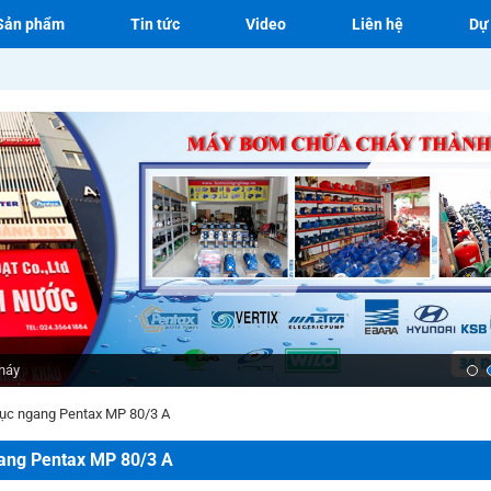
Sản phẩm
Tin tức
Video
Liên hệ
Dự
háy
ục ngang Pentax MP 80/3 A
ang Pentax MP 80/3 A