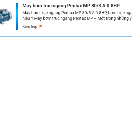
Máy bơm trục ngang Pentax MP 80/3 A 0.8HP
Máy bơm trục ngang Pentax MP 80/3 A 0.8HP, bơm trục ng
hiệu Ý Máy bơm trục ngang Pentax MP – Một trong những y
trọng không thể thiếu bất cứ hoạt động nào của con người h
Xem tiếp
chính là nước. Để có thể khai thác nước phục vụ con […]