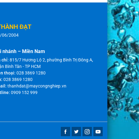
THÀNH ĐẠT
8/06/2004
i nhánh – Miền Nam
 chỉ:
815/7 Hương Lộ 2, phường Bình Trị Đông A,
ận Bình Tân - TP HCM
n thoại:
028 3869 1280
x:
028 3869 1280
ail:
thanhdat@maycongnghiep.vn
tline:
0909 152 999