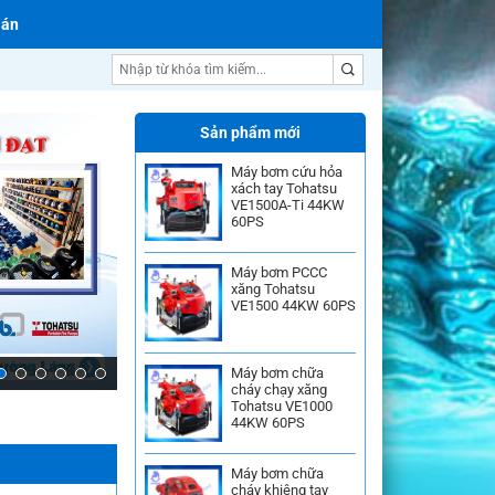
 án
Máy bơm nước Ebara
Sản phẩm mới
Máy bơm cứu hỏa
xách tay Tohatsu
VE1500A-Ti 44KW
60PS
Máy bơm PCCC
xăng Tohatsu
VE1500 44KW 60PS
Máy bơm chữa
cháy chạy xăng
Tohatsu VE1000
44KW 60PS
Máy bơm chữa
cháy khiêng tay