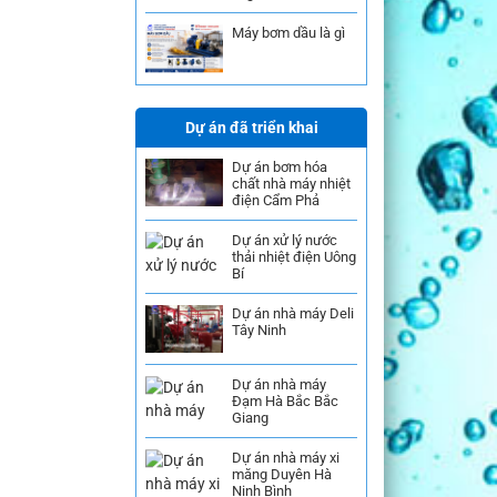
Máy bơm dầu là gì
Dự án đã triển khai
Dự án bơm hóa
chất nhà máy nhiệt
điện Cẩm Phả
Dự án xử lý nước
thải nhiệt điện Uông
Bí
Dự án nhà máy Deli
Tây Ninh
Dự án nhà máy
Đạm Hà Bắc Bắc
Giang
Dự án nhà máy xi
măng Duyên Hà
Ninh Bình