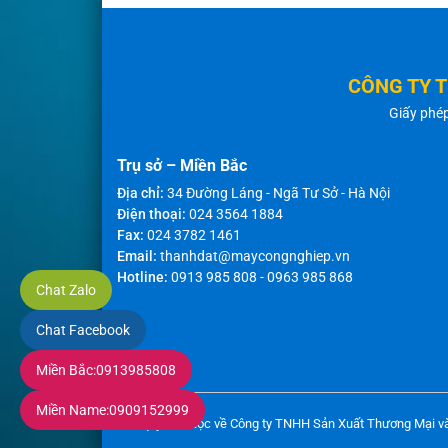
CÔNG TY 
Giấy phé
Trụ sở – Miền Bắc
Địa chỉ:
34 Đường Láng - Ngã Tư Sở - Hà Nội
Điện thoại:
024 3564 1884
Fax:
024 3782 1461
Email:
thanhdat@maycongnghiep.vn
Hotline:
0913 985 808
-
0963 985 868
Chat Zalo
Chat Facebook
Miền Bắc:
0913985808
Miền Name:
0909152999
Bản quyền thuộc về Công ty TNHH Sản Xuất Thương Mại v