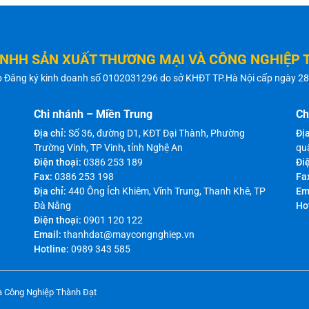
TNHH SẢN XUẤT THƯƠNG MẠI VÀ CÔNG NGHIỆP 
p Đăng ký kinh doanh số 0102031296 do sở KHĐT TP.Hà Nội cấp ngày 2
Chi nhánh – Miền Trung
Ch
Địa chỉ:
Số 36, đường D1, KĐT Đại Thành, Phường
Địa
Trường Vinh, TP Vinh, tỉnh Nghệ An
qu
Điện thoại:
0386 253 189
Điệ
Fax:
0386 253 198
Fa
Địa chỉ:
440 Ông Ích Khiêm, Vĩnh Trung, Thanh Khê, TP
Em
Đà Nẵng
Ho
Điện thoại:
0901 120 122
Email:
thanhdat@maycongnghiep.vn
Hotline:
0989 343 585
à Công Nghiệp Thành Đạt