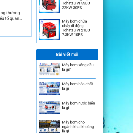
Tohatsu VF53BS
22KW 30PS
ang thương
ếu tố quan
Máy bơm chữa
iện nay đó
cháy di động
Tohatsu VF21BS
7.3KW 10PS
Bài viết mới
Máy bơm xăng dầu
là gì?
Máy bơm hóa chất
là gì
Máy bơm nước biển
là gì
Máy bơm cho
ngành khai khoáng
là gì