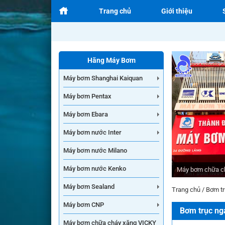
Trang chủ
Giới thiệu
Hãng Máy Bơm
Máy bơm Shanghai Kaiquan
Máy bơm Pentax
Máy bơm Ebara
Máy bơm nước Inter
Máy bơm nước Milano
Máy bơm nước Kenko
Máy bơm chữa c
Máy bơm Sealand
Trang chủ
/
Bơm tr
Máy bơm CNP
Bơm trục ng
Máy bơm chữa cháy xăng VICKY