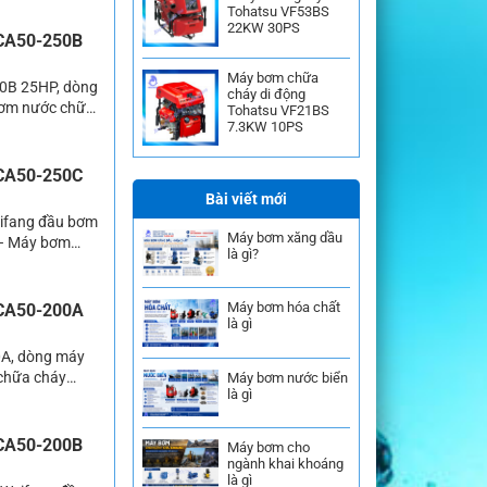
Tohatsu VF53BS
Hiện có khá
22KW 30PS
 CA50-250B
Máy bơm chữa
50B 25HP, dòng
cháy di động
Bơm nước chữa
Tohatsu VF21BS
7.3KW 10PS
ởi đây là sản
 […]
 CA50-250C
Bài viết mới
eifang đầu bơm
Máy bơm xăng dầu
 – Máy bơm
là gì?
sử dụng nhiều
g các hệ thống
Máy bơm hóa chất
 CA50-200A
là gì
0A, dòng máy
chữa cháy
Máy bơm nước biển
là gì
 bày bán trên
tìm tới mua
 CA50-200B
Máy bơm cho
ngành khai khoáng
là gì