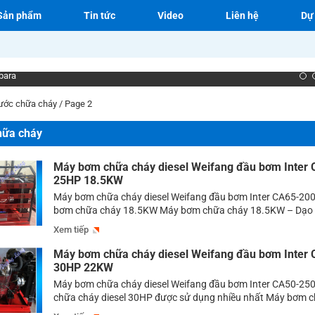
Sản phẩm
Tin tức
Video
Liên hệ
Dự
bara
ước chữa cháy
/
Page 2
hữa cháy
Máy bơm chữa cháy diesel Weifang đầu bơm Inter
25HP 18.5KW
Máy bơm chữa cháy diesel Weifang đầu bơm Inter CA65-20
bơm chữa cháy 18.5KW Máy bơm chữa cháy 18.5KW – Dạo 
trường bơm chữa cháy có thể thấy được rằng các sản phẩ
Xem tiếp
vào các hệ thống bơm phòng cháy chữa cháy vô cùng đa dạn
[…]
Máy bơm chữa cháy diesel Weifang đầu bơm Inter
30HP 22KW
Máy bơm chữa cháy diesel Weifang đầu bơm Inter CA50-25
chữa cháy diesel 30HP được sử dụng nhiều nhất Máy bơm 
diesel 30HP là dòng bơm công nghiệp có công suất 22KW c