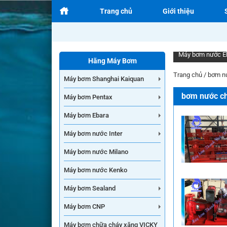
Trang chủ
Giới thiệu
Máy bơm nước E
Hãng Máy Bơm
Trang chủ
/
bơm n
Máy bơm Shanghai Kaiquan
bơm nước c
Máy bơm Pentax
Máy bơm Ebara
Máy bơm nước Inter
Máy bơm nước Milano
Máy bơm nước Kenko
Máy bơm Sealand
Máy bơm CNP
Máy bơm chữa cháy xăng VICKY