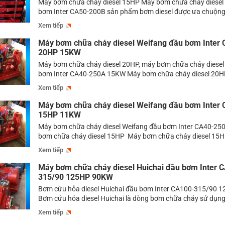
Máy bơm chữa cháy diesel 15HP Máy bơm chữa cháy diesel
bơm Inter CA50-200B sản phẩm bơm diesel được ưa chuộn
bơm chữa cháy diesel 15HP – Dạo quanh thị trường bơm có 
Xem tiếp
bơm diesel là dòng bơm đang được tìm mua nhiều nhất hiện 
[…]
Máy bơm chữa cháy diesel Weifang đầu bơm Inter
20HP 15KW
Máy bơm chữa cháy diesel 20HP, máy bơm chữa cháy diesel
bơm Inter CA40-250A 15KW Máy bơm chữa cháy diesel 20H
tìm kiếm một sản phẩm bơm chữa cháy có công suất 20HP 
Xem tiếp
kiếm được model nào phù hợp thì mọi người có thể tham khả
Máy bơm chữa cháy diesel Weifang đầu bơm Inter
15HP 11KW
Máy bơm chữa cháy diesel Weifang đầu bơm Inter CA40-25
bơm chữa cháy diesel 15HP Máy bơm chữa cháy diesel 15HP
những sản phẩm bơm được dùng phổ biến nhất ở các hệ th
Xem tiếp
Các sản phẩm bơm diesel được biết tới là dòng bơm được sử
Máy bơm chữa cháy diesel Huichai đầu bơm Inter 
315/90 125HP 90KW
Bơm cứu hỏa diesel Huichai đầu bơm Inter CA100-315/90
Bơm cứu hỏa diesel Huichai là dòng bơm chữa cháy sử dụng 
diesel, một trong những nhiên liệu dễ tìm và có giá thành rẻ 
Xem tiếp
dùng được ở bất cứ nơi đâu. Bơm chữa cháy diesel này có […