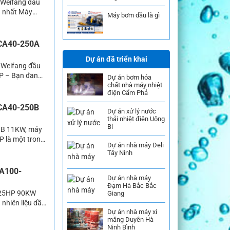
 Weifang đầu
g nhất Máy
Máy bơm dầu là gì
thể thấy dòng
nay. Các sản
 CA40-250A
Dự án đã triển khai
 Weifang đầu
P – Bạn đang
Dự án bơm hóa
chất nhà máy nhiệt
mà chưa tìm
điện Cẩm Phả
o dòng […]
 CA40-250B
Dự án xử lý nước
thải nhiệt điện Uông
Bí
0B 11KW, máy
 là một trong
Dự án nhà máy Deli
ống chữa cháy.
Tây Ninh
 dụng […]
CA100-
Dự án nhà máy
Đạm Hà Bắc Bắc
 125HP 90KW
Giang
nhiên liệu dầu
Dự án nhà máy xi
nên có thể
măng Duyên Hà
]
Ninh Bình