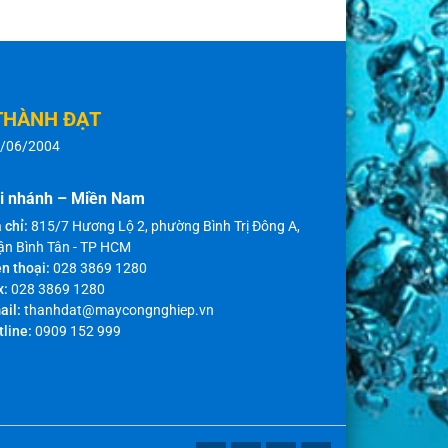
THÀNH ĐẠT
8/06/2004
i nhánh – Miền Nam
 chỉ:
815/7 Hương Lộ 2, phường Bình Trị Đông A,
ận Bình Tân - TP HCM
n thoại:
028 3869 1280
x:
028 3869 1280
ail:
thanhdat@maycongnghiep.vn
tline:
0909 152 999