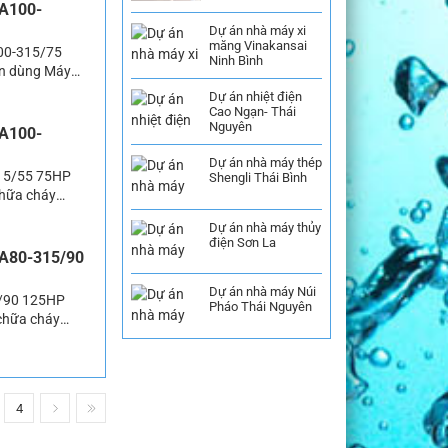
CA100-
Dự án nhà máy xi
măng Vinakansai
100-315/75
Ninh Bình
in dùng Máy
bơm phòng
Dự án nhiệt điện
hệ thống cung
Cao Ngạn- Thái
Nguyên
CA100-
Dự án nhà máy thép
315/55 75HP
Shengli Thái Bình
hữa cháy
tại các khu dân
Dự án nhà máy thủy
[…]
điện Sơn La
CA80-315/90
Dự án nhà máy Núi
5/90 125HP
Pháo Thái Nguyên
chữa cháy
g nhất tại các
ai trò […]
4