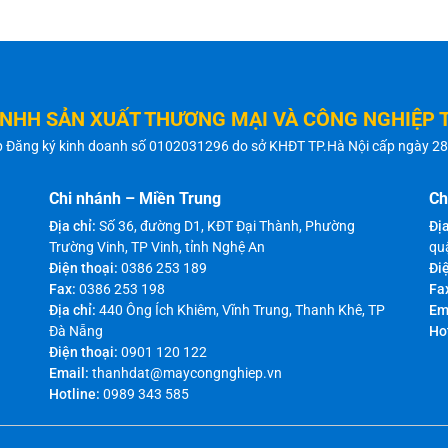
TNHH SẢN XUẤT THƯƠNG MẠI VÀ CÔNG NGHIỆP 
p Đăng ký kinh doanh số 0102031296 do sở KHĐT TP.Hà Nội cấp ngày 2
Chi nhánh – Miền Trung
Ch
Địa chỉ:
Số 36, đường D1, KĐT Đại Thành, Phường
Địa
Trường Vinh, TP Vinh, tỉnh Nghệ An
qu
Điện thoại:
0386 253 189
Điệ
Fax:
0386 253 198
Fa
Địa chỉ:
440 Ông Ích Khiêm, Vĩnh Trung, Thanh Khê, TP
Em
Đà Nẵng
Ho
Điện thoại:
0901 120 122
Email:
thanhdat@maycongnghiep.vn
Hotline:
0989 343 585