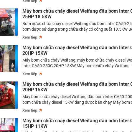
Xem tiếp
dùng để cung cấp nguồn nước phục vụ công tác chữa cháy. 
nhiều model […]
Máy bơm chữa cháy diesel Weifang đầu bơm Inter
25HP 18.5KW
Bơm nước chữa cháy diesel Weifang đầu bơm Inter CA50-2
bơm được sử dụng trong chữa cháy có công suất 18.5KW 
cháy diesel là dòng bơm được sử dụng nhiều nhất hiện nay, b
Xem tiếp
phẩm bơm có khả năng đem đến lượng nước vô cùng lớn bởi
Máy bơm chữa cháy diesel Weifang đầu bơm Inter
20HP 15KW
Máy bơm chữa cháy Weifang, máy bơm chữa cháy diesel W
Inter CA50-250C 20HP 15KW Máy bơm chữa cháy Weifang
chữa cháy diesel là một trong những dòng bơm đang được 
Xem tiếp
nhất hiện nay. Chiếc máy bơm này thường được lắp đặt tron
chữa […]
Máy bơm chữa cháy diesel Weifang đầu bơm Inter
20HP 15KW
Máy bơm chữa cháy diesel Weifang đầu bơm Inter CA50-20
bơm chữa cháy diesel 15KW đang được bán chạy Máy bơm 
diesel 15KW -Trong các sản phẩm bơm chữa cháy đang được
Xem tiếp
thị trường thì dòng bơm chữa cháy diesel là dòng bơm được 
nhiều […]
Máy bơm chữa cháy diesel Weifang đầu bơm Inter
15HP 11KW