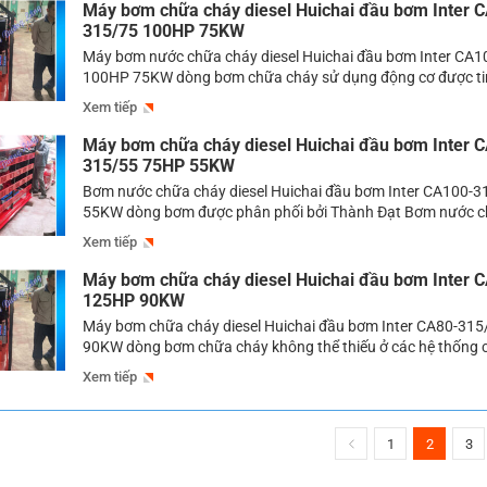
Máy bơm chữa cháy diesel Huichai đầu bơm Inter 
315/75 100HP 75KW
Máy bơm nước chữa cháy diesel Huichai đầu bơm Inter CA
100HP 75KW dòng bơm chữa cháy sử dụng động cơ được t
bơm nước chữa cháy diesel là một trong những sản phẩm 
Xem tiếp
cháy chữa cháy, bơm cứu hỏa hay được dùng nhiều tại các 
cấp nước […]
Máy bơm chữa cháy diesel Huichai đầu bơm Inter 
315/55 75HP 55KW
Bơm nước chữa cháy diesel Huichai đầu bơm Inter CA100-
55KW dòng bơm được phân phối bởi Thành Đạt Bơm nước c
diesel – Hiện nay tình trang cháy nổ có thể thấy luôn tìm ẩn 
Xem tiếp
cư, các trung tâm thương mại, các nhà xưởng vì thế mà việc 
Máy bơm chữa cháy diesel Huichai đầu bơm Inter 
125HP 90KW
Máy bơm chữa cháy diesel Huichai đầu bơm Inter CA80-31
90KW dòng bơm chữa cháy không thể thiếu ở các hệ thống 
Bơm chữa cháy là một trong những thiết bị hay được sử dụn
Xem tiếp
hệ thống phòng cháy chữa cháy hiện nay. Thiết bị này đóng v
1
2
3