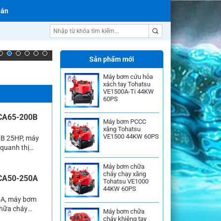
 án
Máy bơm nước trục đứng
Sản phẩm mới
Máy bơm cứu hỏa
xách tay Tohatsu
VE1500A-Ti 44KW
60PS
 CA65-200B
Máy bơm PCCC
xăng Tohatsu
VE1500 44KW 60PS
0B 25HP, máy
quanh thị
m được sử dụng
g với nhiều
Máy bơm chữa
cháy chạy xăng
 CA50-250A
Tohatsu VE1000
44KW 60PS
0A, máy bơm
chữa cháy
Máy bơm chữa
huyên được
cháy khiêng tay