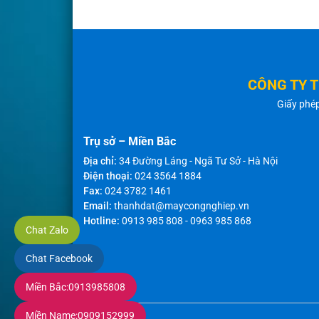
CÔNG TY 
Giấy phé
Trụ sở – Miền Bắc
Địa chỉ:
34 Đường Láng - Ngã Tư Sở - Hà Nội
Điện thoại:
024 3564 1884
Fax:
024 3782 1461
Email:
thanhdat@maycongnghiep.vn
Hotline:
0913 985 808
-
0963 985 868
Chat Zalo
Chat Facebook
Miền Bắc:
0913985808
Miền Name:
0909152999