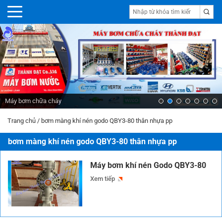
Máy bơm chữa cháy
Trang chủ
/
bơm màng khí nén godo QBY3-80 thân nhựa pp
bơm màng khí nén godo QBY3-80 thân nhựa pp
Máy bơm khí nén Godo QBY3-80
Xem tiếp