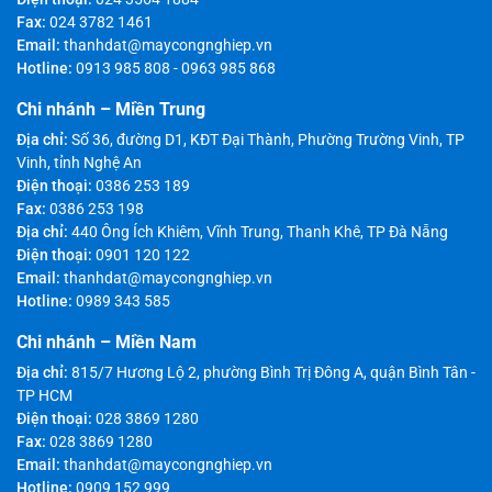
Fax:
024 3782 1461
Email:
thanhdat@maycongnghiep.vn
Hotline:
0913 985 808
-
0963 985 868
Chi nhánh – Miền Trung
Địa chỉ:
Số 36, đường D1, KĐT Đại Thành, Phường Trường Vinh, TP
Vinh, tỉnh Nghệ An
Điện thoại:
0386 253 189
Fax:
0386 253 198
Địa chỉ:
440 Ông Ích Khiêm, Vĩnh Trung, Thanh Khê, TP Đà Nẵng
Điện thoại:
0901 120 122
Email:
thanhdat@maycongnghiep.vn
Hotline:
0989 343 585
Chi nhánh – Miền Nam
Địa chỉ:
815/7 Hương Lộ 2, phường Bình Trị Đông A, quận Bình Tân -
TP HCM
Điện thoại:
028 3869 1280
Fax:
028 3869 1280
Email:
thanhdat@maycongnghiep.vn
Hotline:
0909 152 999