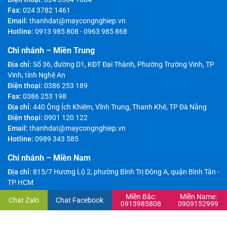
Fax:
024 3782 1461
Email:
thanhdat@maycongnghiep.vn
Hotline:
0913 985 808
-
0963 985 868
Chi nhánh – Miền Trung
Địa chỉ:
Số 36, đường D1, KĐT Đại Thành, Phường Trường Vinh, TP
Vinh, tỉnh Nghệ An
Điện thoại:
0386 253 189
Fax:
0386 253 198
Địa chỉ:
440 Ông Ích Khiêm, Vĩnh Trung, Thanh Khê, TP Đà Nẵng
Điện thoại:
0901 120 122
Email:
thanhdat@maycongnghiep.vn
Hotline:
0989 343 585
Chi nhánh – Miền Nam
Địa chỉ:
815/7 Hương Lộ 2, phường Bình Trị Đông A, quận Bình Tân -
TP HCM
Điện thoại:
028 3869 1280
Miền Bắc:
Miền Name:
Chat Zalo
Chat Facebook
Fax:
028 3869 1280
0913985808
0909152999
Email:
thanhdat@maycongnghiep.vn
Hotline:
0909 152 999