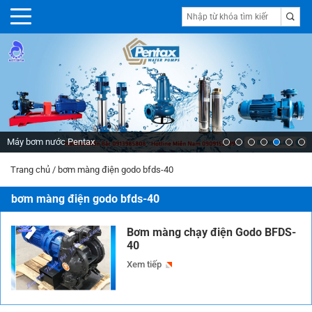
Máy bơm nước Pentax
Trang chủ
/
bơm màng điện godo bfds-40
bơm màng điện godo bfds-40
Bơm màng chạy điện Godo BFDS-
40
Xem tiếp