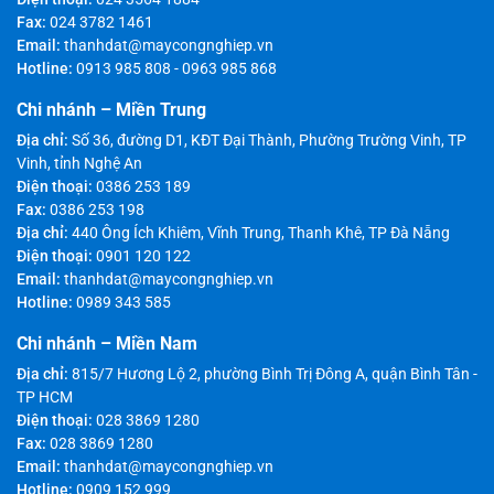
Fax:
024 3782 1461
Email:
thanhdat@maycongnghiep.vn
Hotline:
0913 985 808
-
0963 985 868
Chi nhánh – Miền Trung
Địa chỉ:
Số 36, đường D1, KĐT Đại Thành, Phường Trường Vinh, TP
Vinh, tỉnh Nghệ An
Điện thoại:
0386 253 189
Fax:
0386 253 198
Địa chỉ:
440 Ông Ích Khiêm, Vĩnh Trung, Thanh Khê, TP Đà Nẵng
Điện thoại:
0901 120 122
Email:
thanhdat@maycongnghiep.vn
Hotline:
0989 343 585
Chi nhánh – Miền Nam
Địa chỉ:
815/7 Hương Lộ 2, phường Bình Trị Đông A, quận Bình Tân -
TP HCM
Điện thoại:
028 3869 1280
Fax:
028 3869 1280
Email:
thanhdat@maycongnghiep.vn
Hotline:
0909 152 999