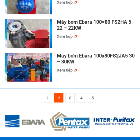
Xem tiếp
Máy bơm Ebara 100×80 FS2HA 5
22 – 22KW
Xem tiếp
Máy bơm Ebara 100x80FS2JA5 30
– 30KW
Xem tiếp
1
2
3
4
5