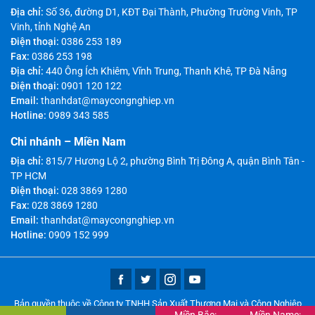
Địa chỉ:
Số 36, đường D1, KĐT Đại Thành, Phường Trường Vinh, TP
Vinh, tỉnh Nghệ An
Điện thoại:
0386 253 189
Fax:
0386 253 198
Địa chỉ:
440 Ông Ích Khiêm, Vĩnh Trung, Thanh Khê, TP Đà Nẵng
Điện thoại:
0901 120 122
Email:
thanhdat@maycongnghiep.vn
Hotline:
0989 343 585
Chi nhánh – Miền Nam
Địa chỉ:
815/7 Hương Lộ 2, phường Bình Trị Đông A, quận Bình Tân -
TP HCM
Điện thoại:
028 3869 1280
Fax:
028 3869 1280
Email:
thanhdat@maycongnghiep.vn
Hotline:
0909 152 999
Bản quyền thuộc về Công ty TNHH Sản Xuất Thương Mại và Công Nghiệp