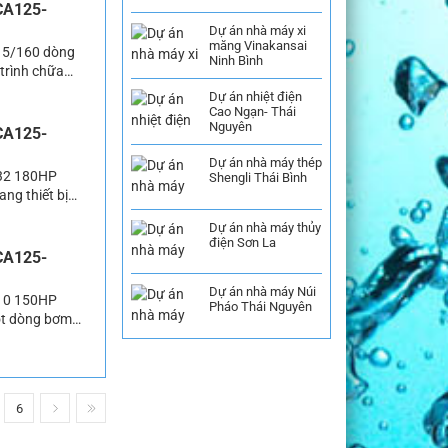
CA125-
Dự án nhà máy xi
măng Vinakansai
15/160 dòng
Ninh Bình
trình chữa
 suất lớn có
Dự án nhiệt điện
đáp ứng […]
Cao Ngạn- Thái
Nguyên
CA125-
Dự án nhà máy thép
132 180HP
Shengli Thái Bình
ng thiết bị
 thể nào thiếu
Dự án nhà máy thủy
ịnh đến công
điện Sơn La
CA125-
Dự án nhà máy Núi
110 150HP
Pháo Thái Nguyên
ột dòng bơm
ng việc chữa
 thì […]
6