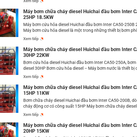
Xem tiếp
xăng. Thông thường nếu như bơm điện phải dùng ở những nơ
Máy bơm chữa cháy diesel Huichai đầu bơm Inter 
25HP 18.5KW
Máy bơm cứu hỏa diesel Huichai đầu bơm Inter CA50-250B
Máy bơm cứu hỏa diesel là một trong những thiết bị bơm ph
cùng quan trong đang được tin dùng vào các hệ thống bom 
Xem tiếp
chữa cháy chuyên nghiệp với rất nhiều model bơm. Dòng b
[…]
Máy bơm chữa cháy diesel Huichai đầu bơm Inter 
30HP 22KW
Bơm cứu hỏa diesel Huichai đầu bơm Inter CA50-250A, bơm
diesel 30HP Bơm cứu hỏa diesel – Máy bơm nước là thiết bị
để bơm nước phục vụ các hoạt động sản xuất thương mại,bơ
Xem tiếp
bơm chữa cháy. Hiện nay có rất nhiều dòng sản phẩm bơm c
[…]
Máy bơm chữa cháy diesel Huichai đầu bơm Inter 
15HP 11KW
Bơm chữa cháy diesel Huichai đầu bơm Inter CA50-200B, d
cháy động cơ có công suất 15HP Máy bơm chữa cháy diesel 
dòng bơm chữa cháy có trọng lượng lớn thường được đặt cố
Xem tiếp
thống bơm chữa cháy. Như mọi người đã biết thì động cơ dies
Máy bơm chữa cháy diesel Huichai đầu bơm Inter 
20HP 15KW