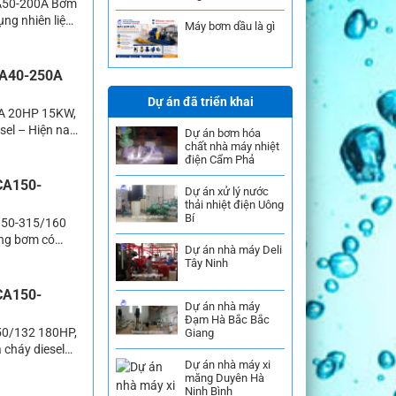
CA50-200A Bơm
ng nhiên liệu
Máy bơm dầu là gì
 model bơm
 bơm Thành […]
CA40-250A
Dự án đã triển khai
0A 20HP 15KW,
el – Hiện nay
Dự án bơm hóa
chất nhà máy nhiệt
 mọc lên vì
điện Cẩm Phả
…]
CA150-
Dự án xử lý nước
thải nhiệt điện Uông
Bí
150-315/160
òng bơm có
Dự án nhà máy Deli
nước chữa cháy
Tây Ninh
ờng học,… Hiện
CA150-
Dự án nhà máy
Đạm Hà Bắc Bắc
50/132 180HP,
Giang
cháy diesel
Dự án nhà máy xi
undai của Hàn
măng Duyên Hà
ể tạo thành
Ninh Bình