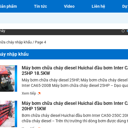
Sản phẩm
Tin tức
Video
Liên hệ
Dự
háy
hữa cháy nhập khẩu
/
Page 4
háy nhập khẩu
Máy bơm chữa cháy diesel Huichai đầu bơm Inter 
25HP 18.5KW
Máy bơm chữa cháy diesel 25HP, Máy bơm chữa cháy diesel
Inter CA65-200B Máy bơm chữa cháy diesel 25HP – Dạo qua
máy bơm có thể thấy có rất nhiều dòng bơm đang được sử 
Xem tiếp
đích cấp nước, tuy nhiên dòng bơm được dùng nhiều nhất phả
Máy bơm chữa cháy diesel Huichai đầu bơm Inter 
20HP 15KW
Bơm chữa cháy diesel Huichai đầu bơm Inter CA50-250C 
chữa cháy diesel – Trên thị trường thì dòng bơm được dùng 
thống chữa cháy rất đa dạng có thể là bơm điện, bơm diese