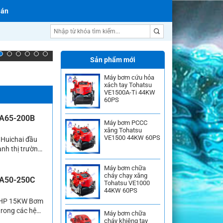
 án
Máy bơm nước Ebara
Sản phẩm mới
Máy bơm cứu hỏa
xách tay Tohatsu
VE1500A-Ti 44KW
60PS
CA65-200B
Máy bơm PCCC
xăng Tohatsu
VE1500 44KW 60PS
 Huichai đầu
nh thị trường
dụng vào mục
i kể […]
Máy bơm chữa
cháy chạy xăng
CA50-250C
Tohatsu VE1000
44KW 60PS
20HP 15KW Bơm
trong các hệ
Máy bơm chữa
l hoặc bơm
cháy khiêng tay