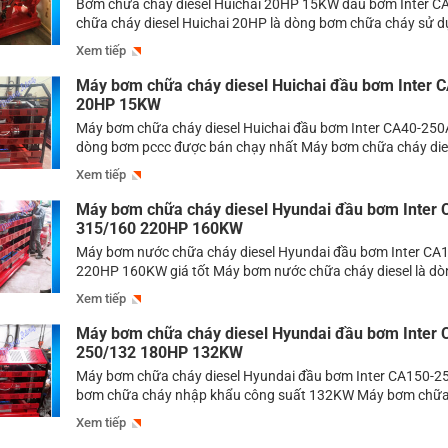
Bơm chữa cháy diesel Huichai 20HP 15KW đầu bơm Inter 
chữa cháy diesel Huichai 20HP là dòng bơm chữa cháy sử dụ
diesel dùng đầu bơm Inter có công suất 20HP. Có rất nhiều
Xem tiếp
diesel có công suất này tuy nhiên trong bài viết này thì Máy
Máy bơm chữa cháy diesel Huichai đầu bơm Inter 
20HP 15KW
Máy bơm chữa cháy diesel Huichai đầu bơm Inter CA40-25
dòng bơm pccc được bán chạy nhất Máy bơm chữa cháy dies
có rất nhiều khu chung cư, nhà xưởng, trung tâm thương mại
Xem tiếp
thế luôn tiềm ẩn những nguy cơ cháy nổ mà không thể nào [
Máy bơm chữa cháy diesel Hyundai đầu bơm Inter 
315/160 220HP 160KW
Máy bơm nước chữa cháy diesel Hyundai đầu bơm Inter CA
220HP 160KW giá tốt Máy bơm nước chữa cháy diesel là d
công suất lớn được sử dụng nhiều trong các hệ thống cấp 
Xem tiếp
cho các tòa chung cư, trung tâm thương mại, bệnh viện, trư
nay […]
Máy bơm chữa cháy diesel Hyundai đầu bơm Inter 
250/132 180HP 132KW
Máy bơm chữa cháy diesel Hyundai đầu bơm Inter CA150-2
bơm chữa cháy nhập khẩu công suất 132KW Máy bơm chữa 
Hyundai là dòng bơm chữa cháy sử dụng động cơ diesel Hy
Xem tiếp
Quốc được nhập khẩu về Việt Nam và lắp ráp với đầu bơm đ