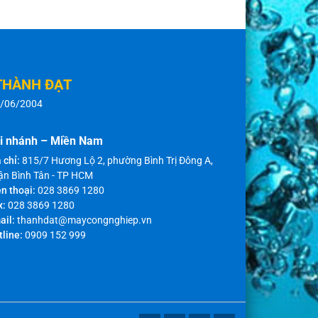
THÀNH ĐẠT
8/06/2004
i nhánh – Miền Nam
 chỉ:
815/7 Hương Lộ 2, phường Bình Trị Đông A,
ận Bình Tân - TP HCM
n thoại:
028 3869 1280
x:
028 3869 1280
ail:
thanhdat@maycongnghiep.vn
tline:
0909 152 999