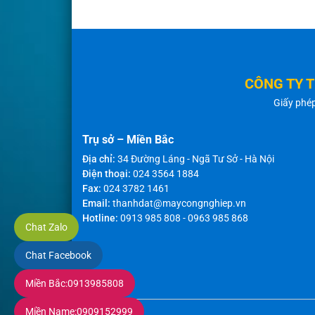
CÔNG TY 
Giấy phé
Trụ sở – Miền Bắc
Địa chỉ:
34 Đường Láng - Ngã Tư Sở - Hà Nội
Điện thoại:
024 3564 1884
Fax:
024 3782 1461
Email:
thanhdat@maycongnghiep.vn
Hotline:
0913 985 808
-
0963 985 868
Chat Zalo
Chat Facebook
Miền Bắc:
0913985808
Miền Name:
0909152999