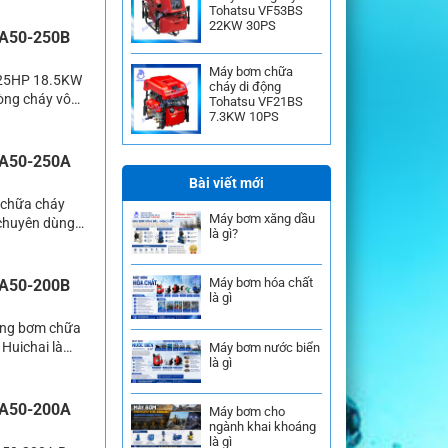
Tohatsu VF53BS
i có […]
22KW 30PS
CA50-250B
Máy bơm chữa
 25HP 18.5KW
cháy di động
òng cháy vô
Tohatsu VF21BS
7.3KW 10PS
phòng cháy,
ơm này sử dụng
CA50-250A
Bài viết mới
 chữa cháy
Máy bơm xăng dầu
 chuyên dùng
là gì?
m thủy lợi,
ông suất lớn
Máy bơm hóa chất
CA50-200B
là gì
òng bơm chữa
Huichai là
Máy bơm nước biển
là gì
 định trong hệ
el là động […]
CA50-200A
Máy bơm cho
ngành khai khoáng
là gì