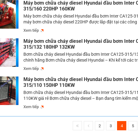
bơm […]
Máy bơm chữa cháy diesel Hyundai đầu bơm Inter 
315/160 220HP 160KW
Máy bơm chữa cháy diesel Hyundai đầu bơm Inter CA125-3
máy bơm chữa cháy diesel 220HP được lắp đặt tại các công 
cháy Máy bơm chữa cháy diesel 220HP là dòng bơm có công
Xem tiếp
thể cung cấp được lượng nước với lưu lượng vô cùng lớn để 
Máy bơm chữa cháy diesel Hyundai đầu bơm Inter 
315/132 180HP 132KW
Bơm chữa cháy diesel Hyundai đầu bơm Inter CA125-315/
chính hãng Bơm chữa cháy diesel Hyundai – Khi kể tới các tra
được lắp đặt trong một hệ thống chữa cháy chắc chắn không
Xem tiếp
được chiếc bơm chữa cháy, thiết bị này đóng vai trò quyết đ
[…]
Máy bơm chữa cháy diesel Hyundai đầu bơm Inter 
315/110 150HP 110KW
Bơm chữa cháy diesel Hyundai đầu bơm Inter CA125-315/
110KW giá rẻ Bơm chữa cháy diesel – Bạn đang tìm kiếm m
chữa cháy có thể cung cấp được lượng nước lớn giúp cho cô
Xem tiếp
cháy đặt hiệu quả cao mà chưa tìm được sản phẩm nào ưng ý
2
3
4
5