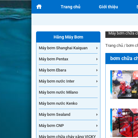
Trang chủ
Giới thiệu
Máy bơm chữa c
Hãng Máy Bơm
Trang chủ
/
bơm c
Máy bơm Shanghai Kaiquan
bơm chữa c
Máy bơm Pentax
Máy bơm Ebara
Máy bơm nước Inter
Máy bơm nước Milano
Máy bơm nước Kenko
Máy bơm Sealand
Máy bơm CNP
Máy bơm chữa cháy xăng VICKY