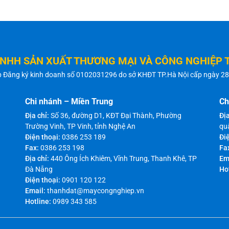
TNHH SẢN XUẤT THƯƠNG MẠI VÀ CÔNG NGHIỆP 
p Đăng ký kinh doanh số 0102031296 do sở KHĐT TP.Hà Nội cấp ngày 2
Chi nhánh – Miền Trung
Ch
Địa chỉ:
Số 36, đường D1, KĐT Đại Thành, Phường
Địa
Trường Vinh, TP Vinh, tỉnh Nghệ An
qu
Điện thoại:
0386 253 189
Điệ
Fax:
0386 253 198
Fa
Địa chỉ:
440 Ông Ích Khiêm, Vĩnh Trung, Thanh Khê, TP
Em
Đà Nẵng
Ho
Điện thoại:
0901 120 122
Email:
thanhdat@maycongnghiep.vn
Hotline:
0989 343 585