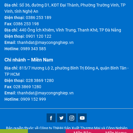
Địa chỉ:
Số 36, đường D1, KĐT Đại Thành, Phường Trường Vinh, TP
Vinh, tỉnh Nghệ An
Điện thoại:
0386 253 189
Fax:
0386 253 198
Địa chỉ:
440 Ông Ích Khiêm, Vĩnh Trung, Thanh Khê, TP Đà Nẵng
Điện thoại:
0901 120 122
Email:
thanhdat@maycongnghiep.vn
Hotline:
0989 343 585
Chi nhánh – Miền Nam
Địa chỉ:
815/7 Hương Lộ 2, phường Bình Trị Đông A, quận Bình Tân -
TP HCM
Điện thoại:
028 3869 1280
Fax:
028 3869 1280
Email:
thanhdat@maycongnghiep.vn
Hotline:
0909 152 999
Bản quyền thuộc về Công ty TNHH Sản Xuất Thương Mại và Công Nghiệp