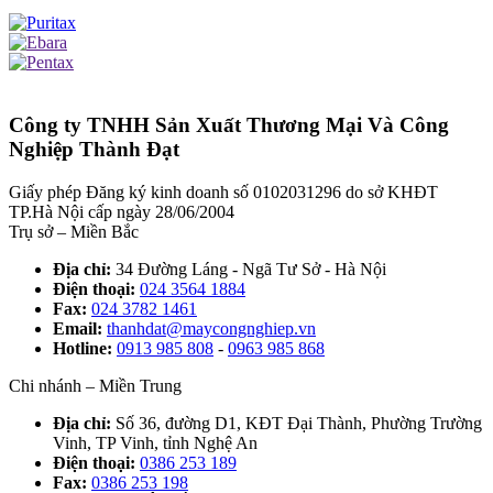
Công ty TNHH Sản Xuất Thương Mại Và Công
Nghiệp Thành Đạt
Giấy phép Đăng ký kinh doanh số 0102031296 do sở KHĐT
TP.Hà Nội cấp ngày 28/06/2004
Trụ sở – Miền Bắc
Địa chỉ:
34 Đường Láng - Ngã Tư Sở - Hà Nội
Điện thoại:
024 3564 1884
Fax:
024 3782 1461
Email:
thanhdat@maycongnghiep.vn
Hotline:
0913 985 808
-
0963 985 868
Chi nhánh – Miền Trung
Địa chỉ:
Số 36, đường D1, KĐT Đại Thành, Phường Trường
Vinh, TP Vinh, tỉnh Nghệ An
Điện thoại:
0386 253 189
Fax:
0386 253 198