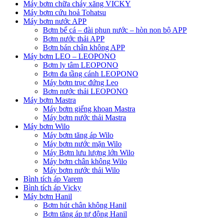
Máy bơm chữa cháy xăng VICKY
Máy bơm cứu hoả Tohatsu
Máy bơm nước APP
Bơm bể cá – đài phun nước – hòn non bộ APP
Bơm nước thải APP
Bơm bán chân không APP
Máy bơm LEO – LEOPONO
Bơm ly tâm LEOPONO
Bơm đa tầng cánh LEOPONO
Máy bơm trục đứng Leo
Bơm nước thải LEOPONO
Máy bơm Mastra
Máy bơm giếng khoan Mastra
Máy bơm nước thải Mastra
Máy bơm Wilo
Máy bơm tăng áp Wilo
Máy bơm nước mặn Wilo
Máy Bơm lưu lượng lớn Wilo
Máy bơm chân không Wilo
Máy bơm nước thải Wilo
Bình tích áp Varem
Bình tích áp Vicky
Máy bơm Hanil
Bơm hút chân không Hanil
Bơm tăng áp tự động Hanil