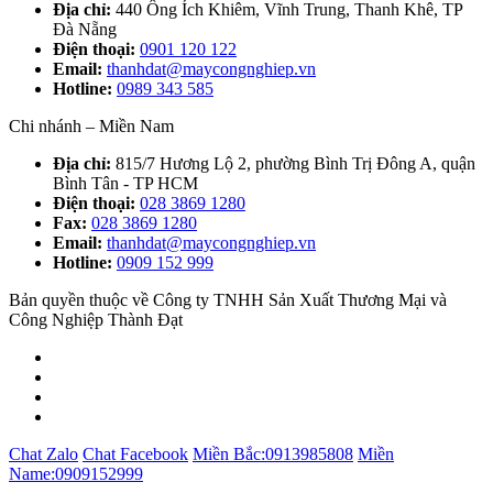
Địa chỉ:
440 Ông Ích Khiêm, Vĩnh Trung, Thanh Khê, TP
Đà Nẵng
Điện thoại:
0901 120 122
Email:
thanhdat@maycongnghiep.vn
Hotline:
0989 343 585
Chi nhánh – Miền Nam
Địa chỉ:
815/7 Hương Lộ 2, phường Bình Trị Đông A, quận
Bình Tân - TP HCM
Điện thoại:
028 3869 1280
Fax:
028 3869 1280
Email:
thanhdat@maycongnghiep.vn
Hotline:
0909 152 999
Bản quyền thuộc về Công ty TNHH Sản Xuất Thương Mại và
Công Nghiệp Thành Đạt
Chat Zalo
Chat Facebook
Miền Bắc:
0913985808
Miền
Name:
0909152999