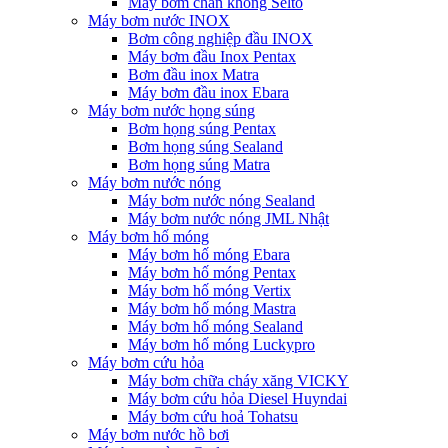
Máy bơm chân không Selto
Máy bơm nước INOX
Bơm công nghiệp đầu INOX
Máy bơm đầu Inox Pentax
Bơm đầu inox Matra
Máy bơm đầu inox Ebara
Máy bơm nước họng súng
Bơm họng súng Pentax
Bơm họng súng Sealand
Bơm họng súng Matra
Máy bơm nước nóng
Máy bơm nước nóng Sealand
Máy bơm nước nóng JML Nhật
Máy bơm hố móng
Máy bơm hố móng Ebara
Máy bơm hố móng Pentax
Máy bơm hố móng Vertix
Máy bơm hố móng Mastra
Máy bơm hố móng Sealand
Máy bơm hố móng Luckypro
Máy bơm cứu hỏa
Máy bơm chữa cháy xăng VICKY
Máy bơm cứu hỏa Diesel Huyndai
Máy bơm cứu hoả Tohatsu
Máy bơm nước hồ bơi