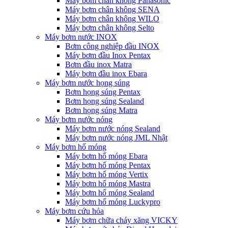
Máy bơm chân không Panasonic
Máy bơm chân không SENA
Máy bơm chân không WILO
Máy bơm chân không Selto
Máy bơm nước INOX
Bơm công nghiệp đầu INOX
Máy bơm đầu Inox Pentax
Bơm đầu inox Matra
Máy bơm đầu inox Ebara
Máy bơm nước họng súng
Bơm họng súng Pentax
Bơm họng súng Sealand
Bơm họng súng Matra
Máy bơm nước nóng
Máy bơm nước nóng Sealand
Máy bơm nước nóng JML Nhật
Máy bơm hố móng
Máy bơm hố móng Ebara
Máy bơm hố móng Pentax
Máy bơm hố móng Vertix
Máy bơm hố móng Mastra
Máy bơm hố móng Sealand
Máy bơm hố móng Luckypro
Máy bơm cứu hỏa
Máy bơm chữa cháy xăng VICKY