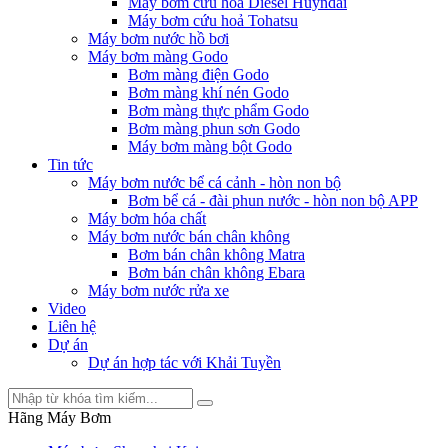
Máy bơm cứu hỏa Diesel Huyndai
Máy bơm cứu hoả Tohatsu
Máy bơm nước hồ bơi
Máy bơm màng Godo
Bơm màng điện Godo
Bơm màng khí nén Godo
Bơm màng thực phẩm Godo
Bơm màng phun sơn Godo
Máy bơm màng bột Godo
Tin tức
Máy bơm nước bể cá cảnh - hòn non bộ
Bơm bể cá - đài phun nước - hòn non bộ APP
Máy bơm hóa chất
Máy bơm nước bán chân không
Bơm bán chân không Matra
Bơm bán chân không Ebara
Máy bơm nước rửa xe
Video
Liên hệ
Dự án
Dự án hợp tác với Khải Tuyền
Hãng Máy Bơm