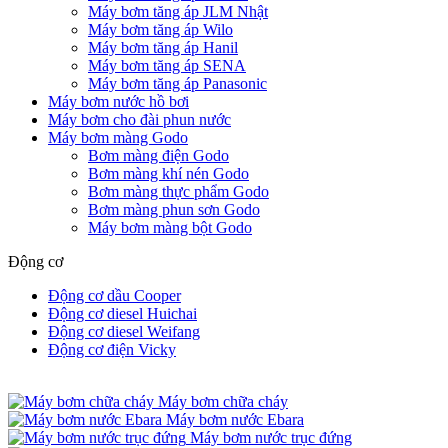
Máy bơm tăng áp JLM Nhật
Máy bơm tăng áp Wilo
Máy bơm tăng áp Hanil
Máy bơm tăng áp SENA
Máy bơm tăng áp Panasonic
Máy bơm nước hồ bơi
Máy bơm cho đài phun nước
Máy bơm màng Godo
Bơm màng điện Godo
Bơm màng khí nén Godo
Bơm màng thực phẩm Godo
Bơm màng phun sơn Godo
Máy bơm màng bột Godo
Động cơ
Động cơ dầu Cooper
Động cơ diesel Huichai
Động cơ diesel Weifang
Động cơ điện Vicky
Máy bơm chữa cháy
Máy bơm nước Ebara
Máy bơm nước trục đứng