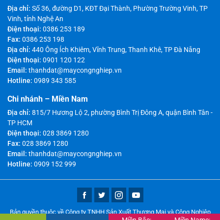
Địa chỉ:
Số 36, đường D1, KĐT Đại Thành, Phường Trường Vinh, TP
Vinh, tỉnh Nghệ An
Điện thoại:
0386 253 189
Fax:
0386 253 198
Địa chỉ:
440 Ông Ích Khiêm, Vĩnh Trung, Thanh Khê, TP Đà Nẵng
Điện thoại:
0901 120 122
Email:
thanhdat@maycongnghiep.vn
Hotline:
0989 343 585
Chi nhánh – Miền Nam
Địa chỉ:
815/7 Hương Lộ 2, phường Bình Trị Đông A, quận Bình Tân -
TP HCM
Điện thoại:
028 3869 1280
Fax:
028 3869 1280
Email:
thanhdat@maycongnghiep.vn
Hotline:
0909 152 999
Bản quyền thuộc về Công ty TNHH Sản Xuất Thương Mại và Công Nghiệp