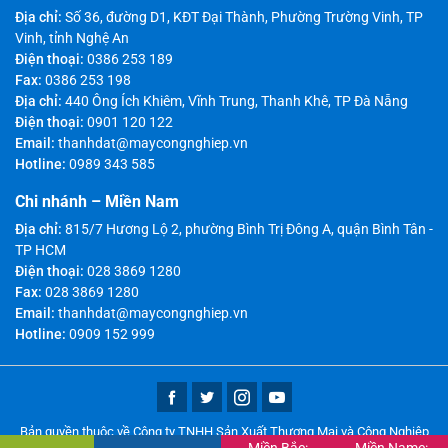
Địa chỉ:
Số 36, đường D1, KĐT Đại Thành, Phường Trường Vinh, TP
Vinh, tỉnh Nghệ An
Điện thoại:
0386 253 189
Fax:
0386 253 198
Địa chỉ:
440 Ông Ích Khiêm, Vĩnh Trung, Thanh Khê, TP Đà Nẵng
Điện thoại:
0901 120 122
Email:
thanhdat@maycongnghiep.vn
Hotline:
0989 343 585
Chi nhánh – Miền Nam
Địa chỉ:
815/7 Hương Lộ 2, phường Bình Trị Đông A, quận Bình Tân -
TP HCM
Điện thoại:
028 3869 1280
Fax:
028 3869 1280
Email:
thanhdat@maycongnghiep.vn
Hotline:
0909 152 999
Bản quyền thuộc về Công ty TNHH Sản Xuất Thương Mại và Công Nghiệp