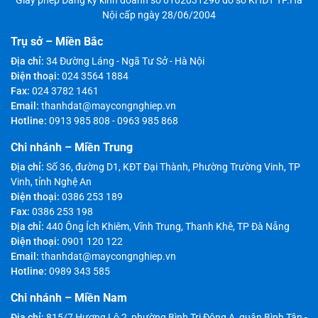
Nội cấp ngày 28/06/2004
Trụ sở – Miền Bắc
Địa chỉ:
34 Đường Láng - Ngã Tư Sở - Hà Nội
Điện thoại:
024 3564 1884
Fax:
024 3782 1461
Email:
thanhdat@maycongnghiep.vn
Hotline:
0913 985 808
-
0963 985 868
Chi nhánh – Miền Trung
Địa chỉ:
Số 36, đường D1, KĐT Đại Thành, Phường Trường Vinh, TP
Vinh, tỉnh Nghệ An
Điện thoại:
0386 253 189
Fax:
0386 253 198
Địa chỉ:
440 Ông Ích Khiêm, Vĩnh Trung, Thanh Khê, TP Đà Nẵng
Điện thoại:
0901 120 122
Email:
thanhdat@maycongnghiep.vn
Hotline:
0989 343 585
Chi nhánh – Miền Nam
Địa chỉ:
815/7 Hương Lộ 2, phường Bình Trị Đông A, quận Bình Tân -