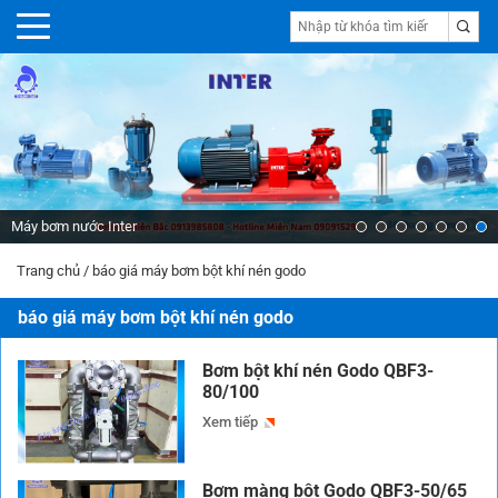
Máy bơm nước Inter
Trang chủ
/
báo giá máy bơm bột khí nén godo
báo giá máy bơm bột khí nén godo
Bơm bột khí nén Godo QBF3-
80/100
Xem tiếp
Bơm màng bột Godo QBF3-50/65