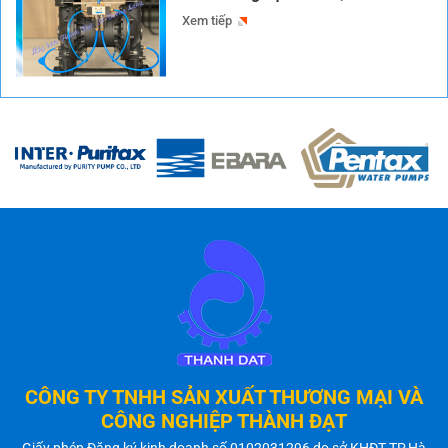
Xem tiếp
CÔNG TY TNHH SẢN XUẤT THƯƠNG MẠI VÀ
CÔNG NGHIỆP THÀNH ĐẠT
Giấy phép Đăng ký kinh doanh số 0102031296 do sở KHĐT TP.Hà