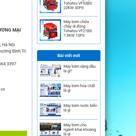
Tohatsu VF53BS
22KW 30PS
Máy bơm chữa
cháy di động
ƯƠNG MẠI
Tohatsu VF21BS
7.3KW 10PS
, Hà Nội
ường Bình Trị
Bài viết mới
564 3397
Máy bơm xăng dầu
là gì?
Máy bơm hóa chất
.vn
là gì
Máy bơm nước biển
là gì
Máy bơm cho
ngành khai khoáng
là gì