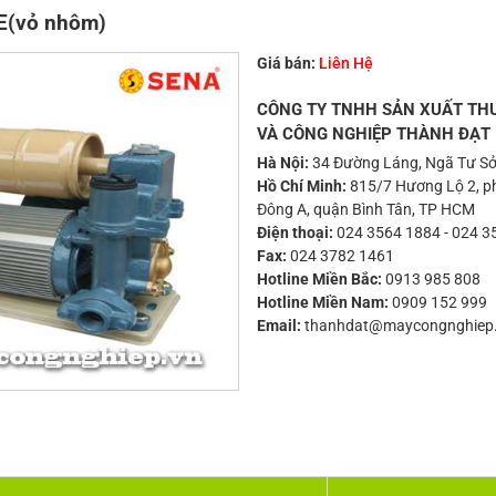
E(vỏ nhôm)
Giá bán:
Liên Hệ
CÔNG TY TNHH SẢN XUẤT TH
VÀ CÔNG NGHIỆP THÀNH ĐẠT
Hà Nội:
34 Đường Láng, Ngã Tư Sở
Hồ Chí Minh:
815/7 Hương Lộ 2, ph
Đông A, quận Bình Tân, TP HCM
Điện thoại:
024 3564 1884
-
024 3
Fax:
024 3782 1461
Hotline Miền Bắc:
0913 985 808
Hotline Miền Nam:
0909 152 999
Email:
thanhdat@maycongnghiep