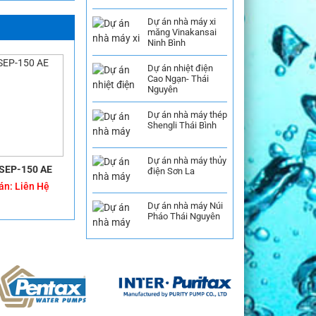
Dự án nhà máy xi
măng Vinakansai
Ninh Bình
Dự án nhiệt điện
Cao Ngạn- Thái
Nguyên
Dự án nhà máy thép
Shengli Thái Bình
Dự án nhà máy thủy
SEP-150 AE
điện Sơn La
án:
Liên Hệ
Dự án nhà máy Núi
Pháo Thái Nguyên