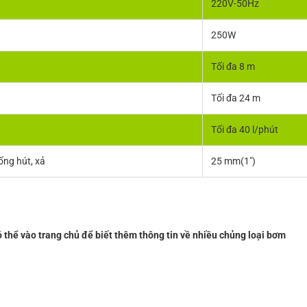
220V-50Hz
250W
Tối đa 8 m
Tối đa 24 m
Tối đa 40 l/phút
ống hút, xả
25 mm(1″)
 thể vào trang chủ để biết thêm thông tin về nhiều chủng loại bơm