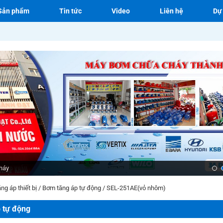
Sản phẩm
Tin tức
Video
Liên hệ
Dự
háy
ng áp thiết bị
/
Bơm tăng áp tự động
/
SEL-251AE(vỏ nhôm)
 tự động