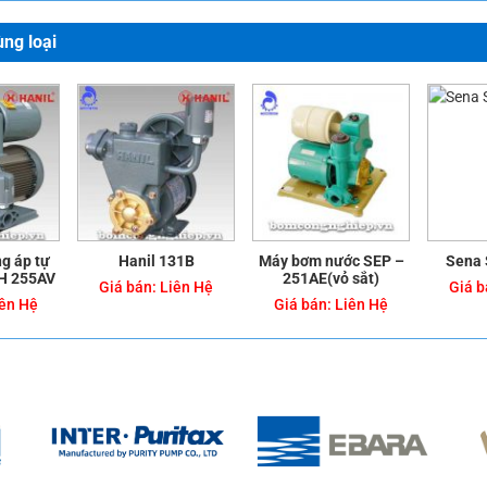
ng loại
g áp tự
Hanil 131B
Máy bơm nước SEP –
Sena 
PH 255AV
251AE(vỏ sắt)
Giá bán:
Liên Hệ
Giá b
ên Hệ
Giá bán:
Liên Hệ