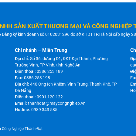
TNHH SẢN XUẤT THƯƠNG MẠI VÀ CÔNG NGHIỆP 
p Đăng ký kinh doanh số 0102031296 do sở KHĐT TP.Hà Nội cấp ngày 2
Chi nhánh – Miền Trung
Ch
Địa chỉ:
Số 36, đường D1, KĐT Đại Thành, Phường
Địa
Trường Vinh, TP Vinh, tỉnh Nghệ An
qu
Điện thoại:
0386 253 189
Điệ
Fax:
0386 253 198
Fa
Địa chỉ:
440 Ông Ích Khiêm, Vĩnh Trung, Thanh Khê, TP
Em
Đà Nẵng
Ho
Điện thoại:
0901 120 122
Email:
thanhdat@maycongnghiep.vn
Hotline:
0989 343 585
à Công Nghiệp Thành Đạt