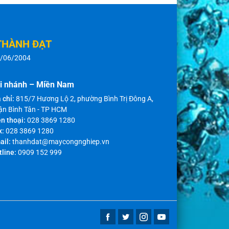
THÀNH ĐẠT
8/06/2004
i nhánh – Miền Nam
 chỉ:
815/7 Hương Lộ 2, phường Bình Trị Đông A,
ận Bình Tân - TP HCM
n thoại:
028 3869 1280
x:
028 3869 1280
ail:
thanhdat@maycongnghiep.vn
tline:
0909 152 999