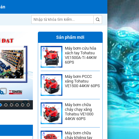
 án
Máy bơm nước Ebara
Sản phẩm mới
Máy bơm cứu hỏa
xách tay Tohatsu
VE1500A-Ti 44KW
60PS
Máy bơm PCCC
xăng Tohatsu
VE1500 44KW 60PS
Máy bơm chữa
cháy chạy xăng
Tohatsu VE1000
44KW 60PS
Máy bơm chữa
cháy khiêng tay