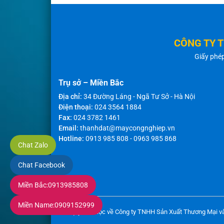
CÔNG TY 
Giấy phé
Trụ sở – Miền Bắc
Địa chỉ:
34 Đường Láng - Ngã Tư Sở - Hà Nội
Điện thoại:
024 3564 1884
Fax:
024 3782 1461
Email:
thanhdat@maycongnghiep.vn
Hotline:
0913 985 808
-
0963 985 868
Chat Zalo
Chat Facebook
Miền Bắc:
0913985808
Miền Name:
0909152999
Bản quyền thuộc về Công ty TNHH Sản Xuất Thương Mại v