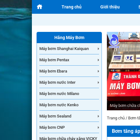
Trang chủ
Giới thiệu
Hãng Máy Bơm
Máy bơm Shanghai Kaiquan
Máy bơm Pentax
Máy bơm Ebara
Máy bơm nước Inter
Máy bơm nước Milano
Máy bơm nước Kenko
Máy bơm chữa c
Máy bơm Sealand
Trang chủ
/
Bơm tă
Máy bơm CNP
Bơm tăng áp
Máy bơm chữa cháy xăng VICKY