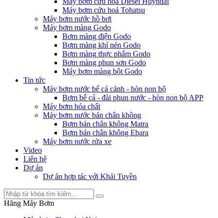
Máy bơm cứu hỏa Diesel Huyndai
Máy bơm cứu hoả Tohatsu
Máy bơm nước hồ bơi
Máy bơm màng Godo
Bơm màng điện Godo
Bơm màng khí nén Godo
Bơm màng thực phẩm Godo
Bơm màng phun sơn Godo
Máy bơm màng bột Godo
Tin tức
Máy bơm nước bể cá cảnh - hòn non bộ
Bơm bể cá - đài phun nước - hòn non bộ APP
Máy bơm hóa chất
Máy bơm nước bán chân không
Bơm bán chân không Matra
Bơm bán chân không Ebara
Máy bơm nước rửa xe
Video
Liên hệ
Dự án
Dự án hợp tác với Khải Tuyền
Hãng Máy Bơm