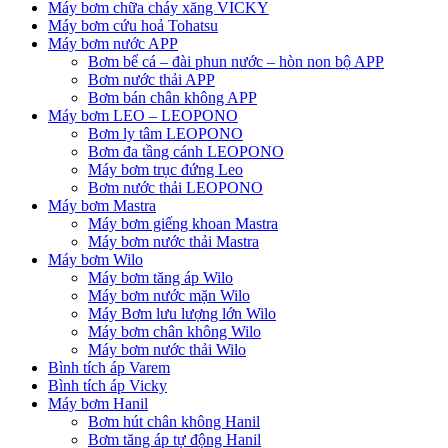
Máy bơm chữa cháy xăng VICKY
Máy bơm cứu hoả Tohatsu
Máy bơm nước APP
Bơm bể cá – đài phun nước – hòn non bộ APP
Bơm nước thải APP
Bơm bán chân không APP
Máy bơm LEO – LEOPONO
Bơm ly tâm LEOPONO
Bơm đa tầng cánh LEOPONO
Máy bơm trục đứng Leo
Bơm nước thải LEOPONO
Máy bơm Mastra
Máy bơm giếng khoan Mastra
Máy bơm nước thải Mastra
Máy bơm Wilo
Máy bơm tăng áp Wilo
Máy bơm nước mặn Wilo
Máy Bơm lưu lượng lớn Wilo
Máy bơm chân không Wilo
Máy bơm nước thải Wilo
Bình tích áp Varem
Bình tích áp Vicky
Máy bơm Hanil
Bơm hút chân không Hanil
Bơm tăng áp tự động Hanil