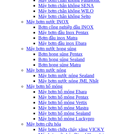
Máy bơm chân không Panasonic
Máy bơm chân không SENA
Máy bơm chân không WILO
Máy bơm chân không Selto
Máy bơm nước INOX
Bơm công nghiệp đầu INOX
Máy bơm đầu Inox Pentax
Bơm đầu inox Matra
Máy bơm đầu inox Ebara
Máy bơm nước họng súng
Bơm họng súng Pentax
Bơm họng súng Sealand
Bơm họng súng Matra
Máy bơm nước nóng
Máy bơm nước nóng Sealand
Máy bơm nước nóng JML Nhật
Máy bơm hố móng
Máy bơm hố móng Ebara
Máy bơm hố móng Pentax
Máy bơm hố móng Vertix
Máy bơm hố móng Mastra
Máy bơm hố móng Sealand
Máy bơm hố móng Luckypro
Máy bơm cứu hỏa
Máy bơm chữa cháy xăng VICKY