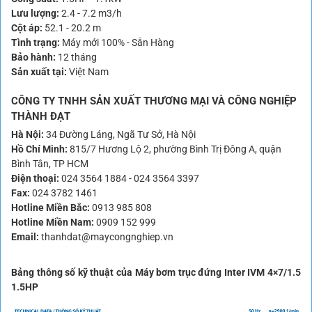
Lưu lượng:
2.4 - 7.2 m3/h
Cột áp:
52.1 - 20.2 m
Tình trạng:
Máy mới 100% - Sẵn Hàng
Bảo hành:
12 tháng
Sản xuất tại:
Việt Nam
CÔNG TY TNHH SẢN XUẤT THƯƠNG MẠI VÀ CÔNG NGHIỆP
THÀNH ĐẠT
Hà Nội:
34 Đường Láng, Ngã Tư Sở, Hà Nội
Hồ Chí Minh:
815/7 Hương Lộ 2, phường Bình Trị Đông A, quận
Bình Tân, TP HCM
Điện thoại:
024 3564 1884
-
024 3564 3397
Fax:
024 3782 1461
Hotline Miền Bắc:
0913 985 808
Hotline Miền Nam:
0909 152 999
Email:
thanhdat@maycongnghiep.vn
Bảng thông số kỹ thuật của Máy bơm trục đứng Inter IVM 4×7/1.5
1.5HP