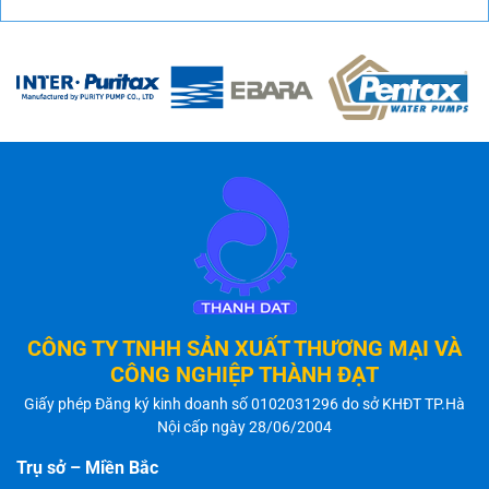
CÔNG TY TNHH SẢN XUẤT THƯƠNG MẠI VÀ
CÔNG NGHIỆP THÀNH ĐẠT
Giấy phép Đăng ký kinh doanh số 0102031296 do sở KHĐT TP.Hà
Nội cấp ngày 28/06/2004
Trụ sở – Miền Bắc