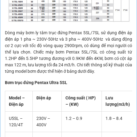
Dòng máy bơm ly tâm trục đứng Pentax 5SL/7SL sử dụng điện áp
điện áp 1 pha ~ 230V-50Hz và 3 pha ~ 400V-50Hz và dùng động
cơ 2 cực với tốc độ vòng quay 2900rpm, có dùng để mọi người có
thể lựa chọn. Chiếc máy bơm Pentax 5SL/7SL có công suất từ
1.2HP đến 5.5HP tương đương với 0.9KW đến 4KW, bơm có cột áp
max 122 m, lưu lượng tối đa 24 m3/h. Chi tiết thông số kỹ thuật của
từng model bơm được thể hiện ở bảng dưới đây.
Bơm trục đứng Pentax Ultra 5SL
Model –
Điện áp
Công suất ( HP)
Lưu
Điện áp
– (KW)
lượng(m3/h)
U5SL –
230V –
1.2 – 0.9
1.8 – 8.4
120/4T
400V