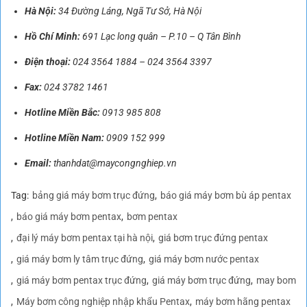
Bên cạnh đó Công ty Máy bơm Thành Đạt còn có chế độ ưu đãi
dành cho khác hàng khi mua bơm tại các showroom hoặc đặt mua
online như hỗ trợ giao hàng trên toàn quốc, miễn phí vận chuyển
trong bán kính 15km đối với đơn hàng tại khu vực Hà Nội và Hồ Chí
Minh, bảo hành chính hãng 12 tháng, đổi trả dễ dàng.
Khi cần tìm mua máy bơm trục đứng của Pentax với các sản phẩm
chính hãng cùng mức giá ưu đãi mọi người hãy lựa chọn mua hàng
tại Thành Đạt
CÔNG TY TNHH SẢN XUẤT THƯƠNG MẠI VÀ CÔNG NGHIỆP
THÀNH ĐẠT
Hà Nội:
34 Đường Láng, Ngã Tư Sở, Hà Nội