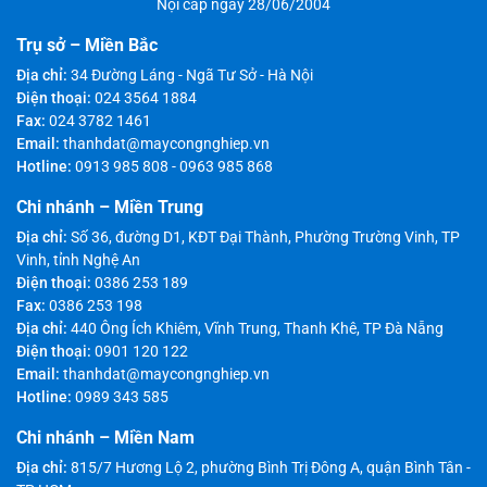
Bơm màng điện Godo DBY3S-
Bơm màng chạy điện Godo
125
DBY3-125
Giá bán:
Liên Hệ
Giá bán:
Liên Hệ
CÔNG TY TNHH SẢN XUẤT THƯƠNG MẠI VÀ
CÔNG NGHIỆP THÀNH ĐẠT
Giấy phép Đăng ký kinh doanh số 0102031296 do sở KHĐT TP.Hà
Nội cấp ngày 28/06/2004