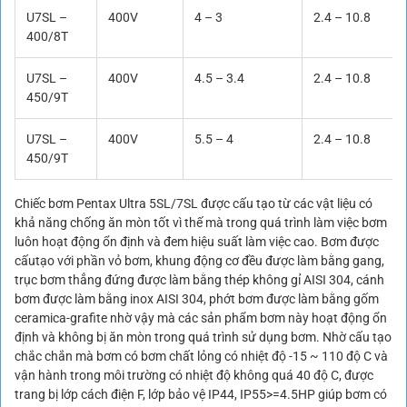
U7SL –
400V
4 – 3
2.4 – 10.8
400/8T
U7SL –
400V
4.5 – 3.4
2.4 – 10.8
450/9T
U7SL –
400V
5.5 – 4
2.4 – 10.8
450/9T
Chiếc bơm Pentax Ultra 5SL/7SL được cấu tạo từ các vật liệu có
khả năng chống ăn mòn tốt vì thế mà trong quá trình làm việc bơm
luôn hoạt động ổn định và đem hiệu suất làm việc cao. Bơm được
cấutạo với phần vỏ bơm, khung động cơ đều được làm bằng gang,
trục bơm thẳng đứng được làm bằng thép không gỉ AISI 304, cánh
bơm được làm bằng inox AISI 304, phớt bơm được làm bằng gốm
ceramica-grafite nhờ vậy mà các sản phẩm bơm này hoạt động ổn
định và không bị ăn mòn trong quá trình sử dụng bơm. Nhờ cấu tạo
chắc chắn mà bơm có bơm chất lỏng có nhiệt độ -15 ~ 110 độ C và
vận hành trong môi trường có nhiệt độ không quá 40 độ C, được
trang bị lớp cách điện F, lớp bảo vệ IP44, IP55>=4.5HP giúp bơm có