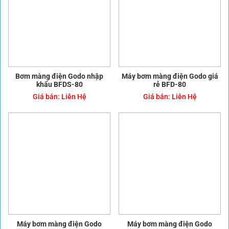
máy bơm ly tâm trục đứng
máy bơm ly tâm trục đứng pentax
may bom nuoc
máy bơm nước hiệu pentax
máy bơm nước pentax
máy bơm pentax chính hãng
máy bơm pentax trục đứng 18v
máy bơm trục đứng
máy bơm trục đứng chính hãng
máy bơm trục đứng đa tầng cánh
Máy bơm trục đứng đa tầng cánh PENTAX ULTRA/5SL/7SL
máy bơm trục đứng là gì
máy bơm trục đứng pentax
Sản phẩm cùng loại