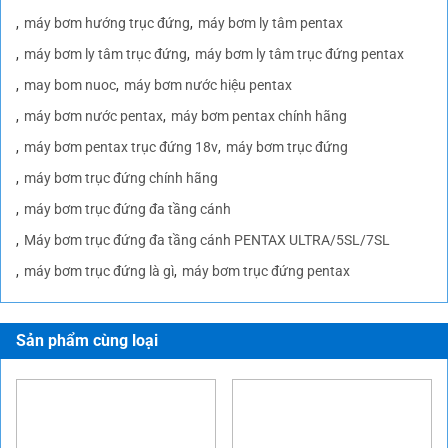
Hồ Chí Minh:
691 Lạc long quân – P.10 – Q Tân Bình
Điện thoại:
024 3564 1884
–
024 3564 3397
Fax:
024 3782 1461
Hotline Miền Bắc:
0913 985 808
Hotline Miền Nam:
0909 152 999
Email:
thanhdat@maycongnghiep.vn
Tag:
bảng giá máy bơm trục đứng
báo giá máy bơm bù áp pentax
báo giá máy bơm pentax
bơm pentax
đại lý máy bơm pentax tại hà nội
giá bơm trục đứng pentax
giá máy bơm ly tâm trục đứng
giá máy bơm nước pentax
giá máy bơm pentax trục đứng
giá máy bơm trục đứng
may bom
Máy bơm công nghiệp nhập khẩu Pentax
máy bơm hãng pentax
máy bơm hướng trục đứng
máy bơm ly tâm pentax