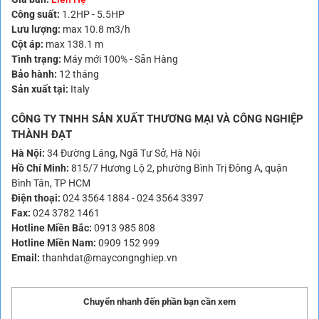
Công suất:
1.2HP - 5.5HP
Lưu lượng:
max 10.8 m3/h
Cột áp:
max 138.1 m
Tình trạng:
Máy mới 100% - Sẵn Hàng
Bảo hành:
12 tháng
Sản xuất tại:
Italy
CÔNG TY TNHH SẢN XUẤT THƯƠNG MẠI VÀ CÔNG NGHIỆP
THÀNH ĐẠT
Hà Nội:
34 Đường Láng, Ngã Tư Sở, Hà Nội
Hồ Chí Minh:
815/7 Hương Lộ 2, phường Bình Trị Đông A, quận
Bình Tân, TP HCM
Điện thoại:
024 3564 1884
-
024 3564 3397
Fax:
024 3782 1461
Hotline Miền Bắc:
0913 985 808
Hotline Miền Nam:
0909 152 999
Email:
thanhdat@maycongnghiep.vn
Chuyển nhanh đến phần bạn cần xem