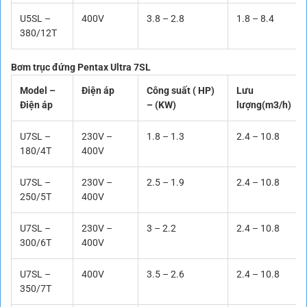
U5SL –
400V
3.8 – 2.8
1.8 – 8.4
380/12T
Bơm trục đứng Pentax Ultra 7SL
Model –
Điện áp
Công suất ( HP)
Lưu
Điện áp
– (KW)
lượng(m3/h)
U7SL –
230V –
1.8 – 1.3
2.4 – 10.8
180/4T
400V
U7SL –
230V –
2.5 – 1.9
2.4 – 10.8
250/5T
400V
U7SL –
230V –
3 – 2.2
2.4 – 10.8
300/6T
400V
U7SL –
400V
3.5 – 2.6
2.4 – 10.8
350/7T