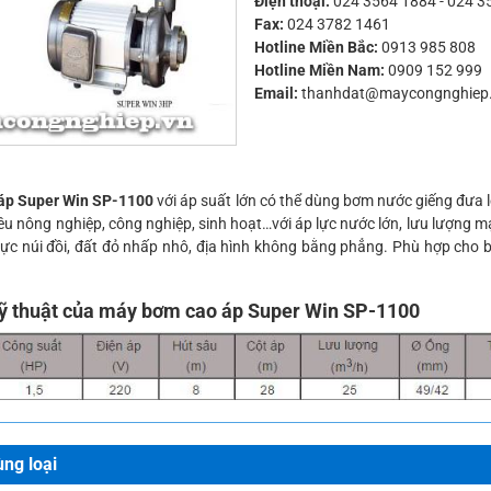
Điện thoại:
024 3564 1884
-
024 3
Fax:
024 3782 1461
Hotline Miền Bắc:
0913 985 808
Hotline Miền Nam:
0909 152 999
Email:
thanhdat@maycongnghiep
áp Super Win
SP-1100
với áp suất lớn có thể dùng bơm nước giếng đưa 
tiêu nông nghiệp, công nghiệp, sinh hoạt…với áp lực nước lớn, lưu lượng
ực núi đồi, đất đỏ nhấp nhô, địa hình không bằng phẳng. Phù hợp cho 
ỹ thuật của máy bơm cao áp Super Win SP-1100
ng loại