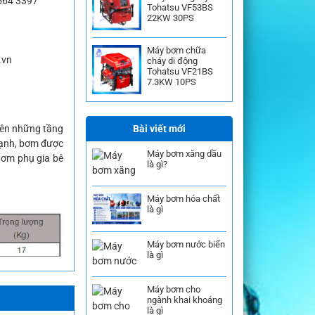
564 3397
Tohatsu VF53BS
22KW 30PS
Máy bơm chữa
.vn
cháy di động
Tohatsu VF21BS
7.3KW 10PS
Bài viết mới
lên những tầng
 mạnh, bơm được
Máy bơm xăng dầu
bơm phụ gia bê
là gì?
Máy bơm hóa chất
là gì
Máy bơm nước biển
là gì
Máy bơm cho
ngành khai khoáng
là gì