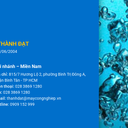
THÀNH ĐẠT
8/06/2004
i nhánh – Miền Nam
 chỉ:
815/7 Hương Lộ 2, phường Bình Trị Đông A,
ận Bình Tân - TP HCM
n thoại:
028 3869 1280
x:
028 3869 1280
ail:
thanhdat@maycongnghiep.vn
tline:
0909 152 999