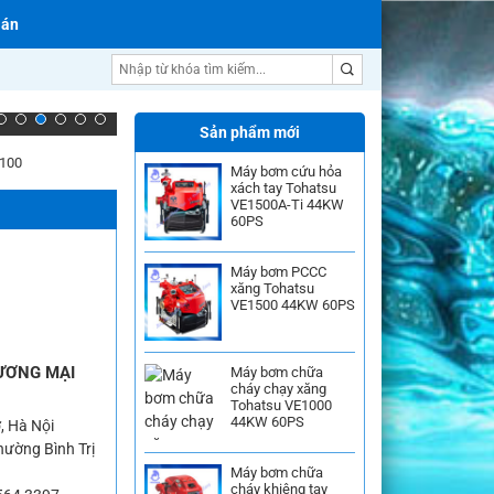
 án
Máy bơm nước Pentax
Sản phẩm mới
1100
Máy bơm cứu hỏa
xách tay Tohatsu
VE1500A-Ti 44KW
60PS
Máy bơm PCCC
xăng Tohatsu
VE1500 44KW 60PS
ƯƠNG MẠI
Máy bơm chữa
cháy chạy xăng
Tohatsu VE1000
44KW 60PS
, Hà Nội
ường Bình Trị
Máy bơm chữa
cháy khiêng tay