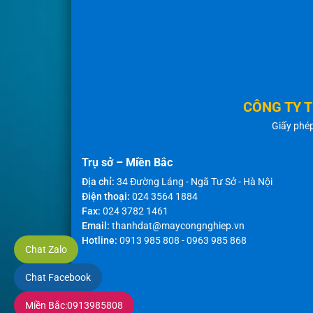
CÔNG TY 
Giấy phé
Trụ sở – Miền Bắc
Địa chỉ:
34 Đường Láng - Ngã Tư Sở - Hà Nội
Điện thoại:
024 3564 1884
Fax:
024 3782 1461
Email:
thanhdat@maycongnghiep.vn
Hotline:
0913 985 808
-
0963 985 868
Chat Zalo
Chat Facebook
Miền Bắc:
0913985808