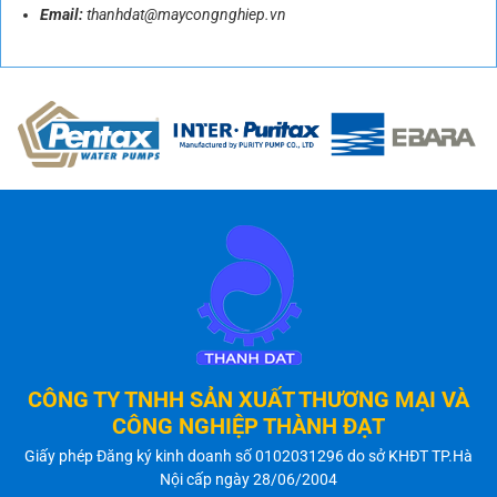
Email:
thanhdat@maycongnghiep.vn
CÔNG TY TNHH SẢN XUẤT THƯƠNG MẠI VÀ
CÔNG NGHIỆP THÀNH ĐẠT
Giấy phép Đăng ký kinh doanh số 0102031296 do sở KHĐT TP.Hà
Nội cấp ngày 28/06/2004