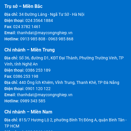
Trụ sở – Miền Bắc
Địa chỉ:
34 Đường Láng - Ngã Tư Sở - Hà Nội
Điện thoại:
024 3564 1884
Fax:
024 3782 1461
Email:
thanhdat@maycongnghiep.vn
Hotline:
0913 985 808
-
0963 985 868
Chi nhánh – Miền Trung
Địa chỉ:
Số 36, đường D1, KĐT Đại Thành, Phường Trường Vinh, TP
Vinh, tỉnh Nghệ An
Điện thoại:
0386 253 189
Fax:
0386 253 198
Địa chỉ:
440 Ông Ích Khiêm, Vĩnh Trung, Thanh Khê, TP Đà Nẵng
Điện thoại:
0901 120 122
Email:
thanhdat@maycongnghiep.vn
Hotline:
0989 343 585
Chi nhánh – Miền Nam
Địa chỉ:
815/7 Hương Lộ 2, phường Bình Trị Đông A, quận Bình Tân -
TP HCM