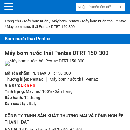
Trang chủ
/
Máy bơm nước
/
Máy bơm Pentax
/
Máy bơm nước thải Pentax
/
Máy bơm nước thải Pentax DTRT 150-300
Bơm nước thải Pentax
Máy bơm nước thải Pentax DTRT 150-300
Mã sản phẩm:
PENTAX DTR 150-300
Thương hiệu:
Pentax
Máy bơm nước thải Pentax
Giá bán:
Liên Hệ
Tình trạng:
Máy mới 100% - Sẵn Hàng
Bảo hành:
12 tháng
Sản xuất tại:
Italy
CÔNG TY TNHH SẢN XUẤT THƯƠNG MẠI VÀ CÔNG NGHIỆP
THÀNH ĐẠT
Hà Nội:
34 Đường Láng, Ngã Tư Sở, Hà Nội