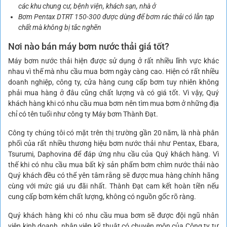
các khu chung cư, bệnh viện, khách sạn, nhà ở
Bơm Pentax DTRT 150-300 được dùng để bơm rác thải có lẫn tạp
chất mà không bị tắc nghẽn
Nơi nào bán máy bơm nước thải giá tốt?
Máy bơm nước thải hiện được sử dụng ở rất nhiều lĩnh vực khác
nhau vì thế mà nhu cầu mua bơm ngày càng cao. Hiện có rất nhiều
doanh nghiệp, công ty, cửa hàng cung cấp bơm tuy nhiên không
phải mua hàng ở đâu cũng chất lượng và có giá tốt. Vì vậy, Quý
khách hàng khi có nhu cầu mua bơm nên tìm mua bơm ở những địa
chỉ có tên tuổi như công ty Máy bơm Thành Đạt.
Công ty chúng tôi có mặt trên thị trường gần 20 năm, là nhà phân
phối của rất nhiều thương hiệu bơm nước thải như Pentax, Ebara,
Tsurumi, Daphovina để đáp ứng nhu cầu của Quý khách hàng. Vì
thế khi có nhu cầu mua bất kỳ sản phẩm bơm chìm nước thải nào
Quý khách đều có thể yên tâm rằng sẽ được mua hàng chính hãng
cùng với mức giá ưu đãi nhất. Thành Đạt cam kết hoàn tiền nếu
cung cấp bơm kém chất lượng, không có nguồn gốc rõ ràng.
Quý khách hàng khi có nhu cầu mua bơm sẽ được đội ngũ nhân
viên kinh doanh, nhân viên kỹ thuật có chuyên môn của Công ty tư