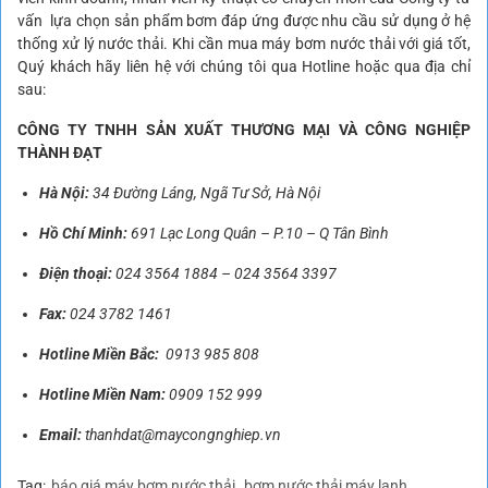
vấn lựa chọn sản phẩm bơm đáp ứng được nhu cầu sử dụng ở hệ
thống xử lý nước thải. Khi cần mua máy bơm nước thải với giá tốt,
Quý khách hãy liên hệ với chúng tôi qua Hotline hoặc qua địa chỉ
sau:
CÔNG TY TNHH SẢN XUẤT THƯƠNG MẠI VÀ CÔNG NGHIỆP
THÀNH ĐẠT
Hà Nội:
34 Đường Láng, Ngã Tư Sở, Hà Nội
Hồ Chí Minh:
691 Lạc Long Quân – P.10 – Q Tân Bình
Điện thoại:
024 3564 1884
–
024 3564 3397
Fax:
024 3782 1461
Hotline Miền Bắc:
0913 985 808
Hotline Miền Nam:
0909 152 999
Email:
thanhdat@maycongnghiep.vn
Tag:
báo giá máy bơm nước thải
bơm nước thải máy lạnh