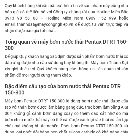
Quý khách hàng khi cần bất cứ thêm tin về sản phẩm này cũng như
báo giá có thể liên hệ với Công ty chúng tôi qua Hotline Miền Bắc
0913 98 58 08 – Hotline Miền Nam 0909 152 999 hoặc
email:
thanhdat@maycongnghiep.vn
để được tư vấn trực tiếp và
nhận được báo giá tốt nhất.
Tổng quan về máy bơm nước thải Pentax DTRT 150-
300
Để giúp Quý khách hàng xác định được sản phẩm bơm nước thải có
đáp ứng được nhu cầu sử dụng hay không thì Máy bơm Thành Đạt
xin giới thiệu tới Quý khách hàng các thông tin liên quan tới sản
phẩm để mọi người cùng tham khảo.
Đặc điểm cấu tạo của bơm nước thải Pentax DTR
150-300
Máy bơm Pentax DTRT 150-300 là dòng bơm nước thải được cấu
tạo với thân bơm được làm bằng gang đúc, trục bơm làm bằng AISI
304 khổng gỉ, cánh bơm dạng xoáy có thêm dao cắt nhờ đó mà
bơm chìm nước thải này có thể cái được các loại rác thải có lẫn tạp
chất mà không bị tắc nghẽn. Phớt bơm Pentax DTRT 150-300 sử
dụng loại phớt đôi bằng hợp chất silicon carbide có khả năng chịu