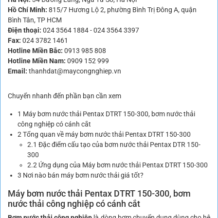
Hồ Chí Minh:
815/7 Hương Lộ 2, phường Bình Trị Đông A, quận
Bình Tân, TP HCM
Điện thoại:
024 3564 1884
-
024 3564 3397
Fax:
024 3782 1461
Hotline Miền Bắc:
0913 985 808
Hotline Miền Nam:
0909 152 999
Email:
thanhdat@maycongnghiep.vn
Chuyển nhanh đến phần bạn cần xem
1
Máy bơm nước thải Pentax DTRT 150-300, bơm nước thải
công nghiệp có cánh cắt
2
Tổng quan về máy bơm nước thải Pentax DTRT 150-300
2.1
Đặc điểm cấu tạo của bơm nước thải Pentax DTR 150-
300
2.2
Ứng dụng của Máy bơm nước thải Pentax DTRT 150-300
3
Nơi nào bán máy bơm nước thải giá tốt?
Máy bơm nước thải Pentax DTRT 150-300,
bơm
nước thải công nghiệp
có cánh cắt
Bơm nước thải công nghiệp
là dòng bơm chuyển dụng dùng cho hệ